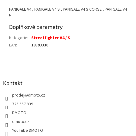
PANIGALE V4 , PANIGALE V4 S , PANIGALE V4 S CORSE , PANIGALE V4
R
Doplňkové parametry
Kategorie
:
Streetfighter V4 / S
EAN
:
18393330
Z
á
p
a
Kontakt
t
prodej
@
dmoto.cz
í
725 557 839
DMOTO
dmoto.cz
YouTube DMOTO