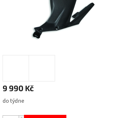
9 990 Kč
Měrná
do týdne
cena: