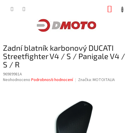
Přejít
NÁKUP
na
obsah
KOŠÍK
Zadní blatník karbonový DUCATI
Streetfighter V4 / S / Panigale V4 /
S / R
96989981A
Průměrné
Neohodnoceno
Podrobnosti hodnocení
Značka:
MOTOITALIA
hodnocení
produktu
je
0,0
z
5
hvězdiček.