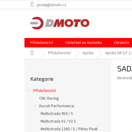
Přejít
prodej@dmoto.cz
na
obsah
Příslušenství
Oblečení na motorku
Chrániče
Domů
Příslušenství
Aprilia
Aprilia SR GT 1
P
SAD
o
Přeskočit
s
Průměr
Neohod
Kategorie
kategorie
t
hodnoce
r
produkt
Příslušenství
a
je
CNC Racing
0,0
n
z
Ducati Performance
n
5
í
Multistrada 950 / S
hvězdič
p
Multistrada V2 / V2 S
a
Multistrada 1260 / S / Pikes Peak