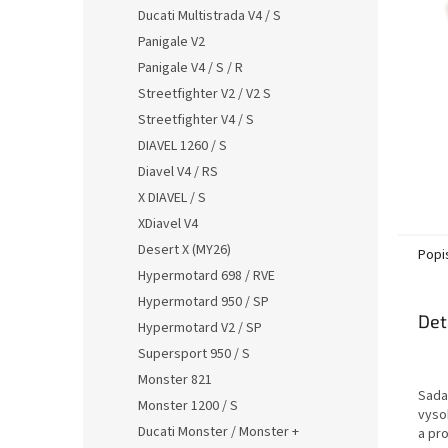
n
Ducati Multistrada V4 / S
e
Panigale V2
l
Panigale V4 / S / R
Streetfighter V2 / V2 S
Streetfighter V4 / S
DIAVEL 1260 / S
Diavel V4 / RS
X DIAVEL / S
XDiavel V4
Desert X (MY26)
Popi
Hypermotard 698 / RVE
Hypermotard 950 / SP
Det
Hypermotard V2 / SP
Supersport 950 / S
Monster 821
Sada 
Monster 1200 / S
vysok
Ducati Monster / Monster +
a pr