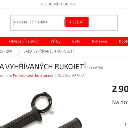
OBCHODNÍ PODMÍNKY
HLEDAT
Oblečení na skútr
Přilby
Boty
Rukavice
Dopl
25 / 200
SADA VYHŘÍVANÝCH RUKOJETÍ
A VYHŘÍVANÝCH RUKOJETÍ
1C006758
né
noceno
Podrobnosti hodnocení
Značka:
APRILIA
ní
2 9
u
Měrná
Na do
cena:
ek.