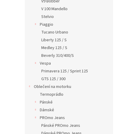
V9 Bobber
V 100 Mandello
Stelvio
Piaggio
Tucano Urbano
Liberty 125 / S
Medley 125 / S
Beverly 310/400/S
Vespa
Primavera 125 / Sprint 125
GTS 125 / 300
Oblečení na motorku
Termoprádlo
Pánské
Dámské
PROmo Jeans
Pánské PROmo Jeans
Dámské PROmo Jeans