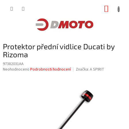
Přejít
NÁKUP
na
obsah
KOŠÍK
Protektor přední vidlice Ducati by
Rizoma
97382031AA
Průměrné
Neohodnoceno
Podrobnosti hodnocení
Značka:
A SPIRIT
hodnocení
produktu
je
0,0
z
5
hvězdiček.