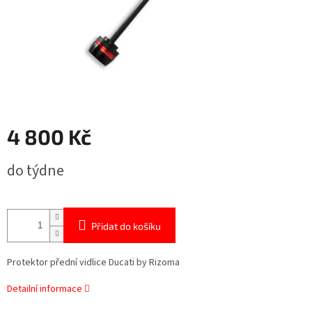
4 800 Kč
Měrná
do týdne
cena:
Přidat do košíku
Protektor přední vidlice Ducati by Rizoma
Detailní informace