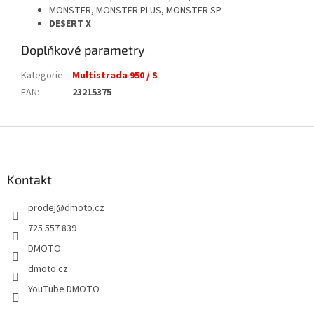
MONSTER, MONSTER PLUS, MONSTER SP
DESERT X
Doplňkové parametry
Kategorie
:
Multistrada 950 / S
EAN
:
23215375
Z
á
p
a
Kontakt
t
prodej
@
dmoto.cz
í
725 557 839
DMOTO
dmoto.cz
YouTube DMOTO