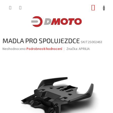
Přejít
NÁKUP
na
obsah
KOŠÍK
MADLA PRO SPOLUJEZDCE
SKIT2S002463
Průměrné
Neohodnoceno
Podrobnosti hodnocení
Značka:
APRILIA
hodnocení
produktu
je
0,0
z
5
hvězdiček.