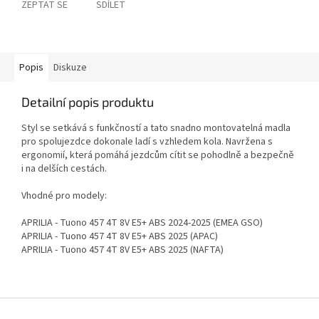
ZEPTAT SE
SDÍLET
Popis
Diskuze
Detailní popis produktu
Styl se setkává s funkčností a tato snadno montovatelná madla
pro spolujezdce dokonale ladí s vzhledem kola. Navržena s
ergonomií, která pomáhá jezdcům cítit se pohodlně a bezpečně
i na delších cestách.
Vhodné pro modely:
APRILIA - Tuono 457 4T 8V E5+ ABS 2024-2025 (EMEA GSO)
APRILIA - Tuono 457 4T 8V E5+ ABS 2025 (APAC)
APRILIA - Tuono 457 4T 8V E5+ ABS 2025 (NAFTA)
Z