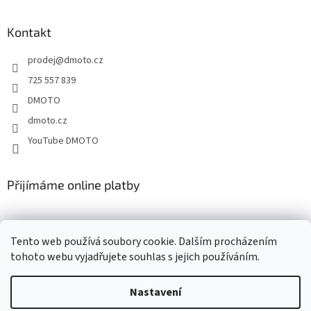
á
p
a
Kontakt
t
prodej
@
dmoto.cz
í
725 557 839
DMOTO
dmoto.cz
YouTube DMOTO
Přijímáme online platby
Tento web používá soubory cookie. Dalším procházením
tohoto webu vyjadřujete souhlas s jejich používáním.
Nastavení
Vytvořil Shoptet