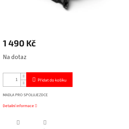
1 490 Kč
Měrná
Na dotaz
cena:
Přidat do košíku
MADLA PRO SPOLUJEZDCE
Detailní informace