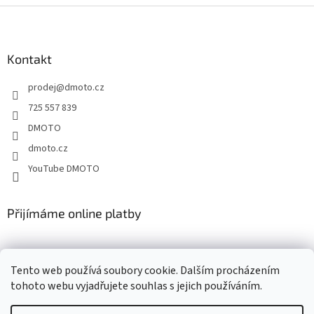
Z
á
p
a
Kontakt
t
prodej
@
dmoto.cz
í
725 557 839
DMOTO
dmoto.cz
YouTube DMOTO
Přijímáme online platby
Tento web používá soubory cookie. Dalším procházením
tohoto webu vyjadřujete souhlas s jejich používáním.