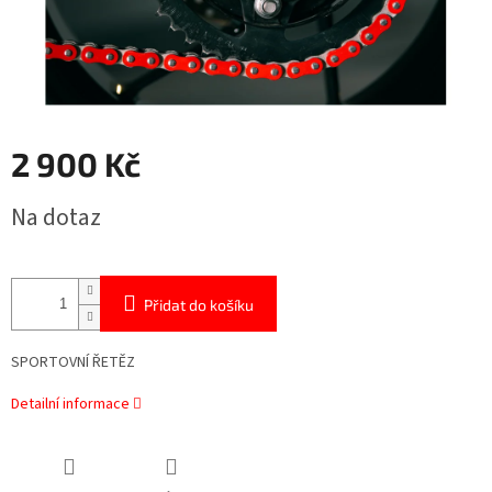
2 900 Kč
Měrná
Na dotaz
cena:
Přidat do košíku
SPORTOVNÍ ŘETĚZ
Detailní informace