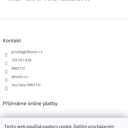
Z
á
p
a
Kontakt
t
prodej
@
dmoto.cz
í
725 557 839
DMOTO
dmoto.cz
YouTube DMOTO
Přijímáme online platby
Tento web používá soubory cookie. Dalším procházením