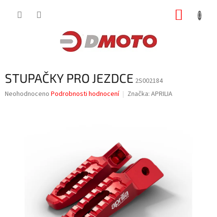
Přejít
NÁKUP
na
obsah
KOŠÍK
STUPAČKY PRO JEZDCE
2S002184
Průměrné
Neohodnoceno
Podrobnosti hodnocení
Značka:
APRILIA
hodnocení
produktu
je
0,0
z
5
hvězdiček.