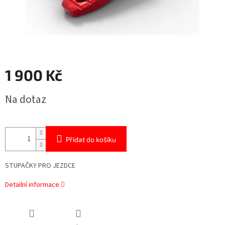
1 900 Kč
Měrná
Na dotaz
cena:
Přidat do košíku
STUPAČKY PRO JEZDCE
Detailní informace