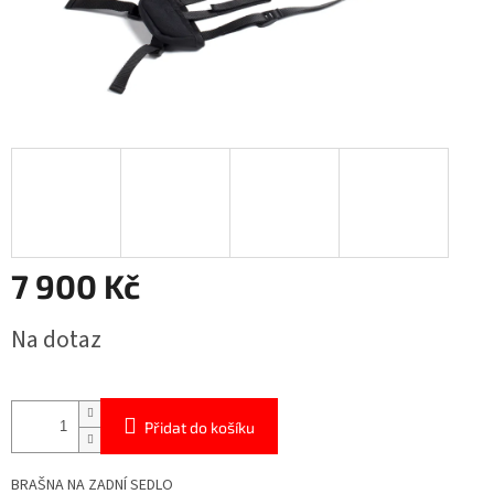
7 900 Kč
Měrná
Na dotaz
cena:
Přidat do košíku
BRAŠNA NA ZADNÍ SEDLO