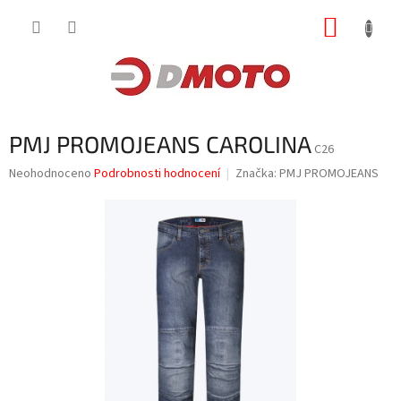
Přejít
NÁKUP
na
obsah
KOŠÍK
PMJ PROMOJEANS CAROLINA
C26
Průměrné
Neohodnoceno
Podrobnosti hodnocení
Značka:
PMJ PROMOJEANS
hodnocení
produktu
je
0,0
z
5
hvězdiček.