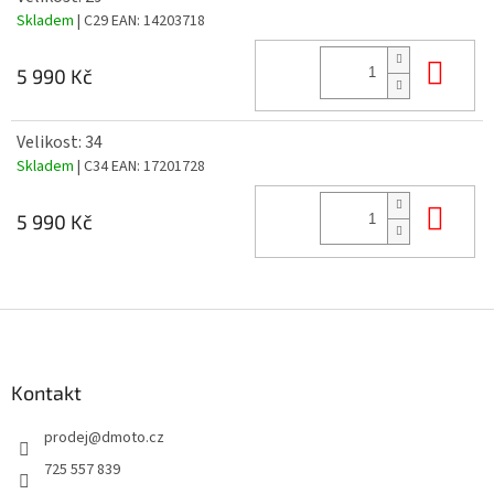
Skladem
| C29
EAN:
14203718
Do 
5 990 Kč
Velikost: 34
Skladem
| C34
EAN:
17201728
Do 
5 990 Kč
Z
á
p
a
Kontakt
t
prodej
@
dmoto.cz
í
725 557 839