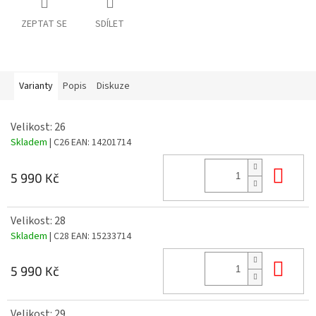
ZEPTAT SE
SDÍLET
Varianty
Popis
Diskuze
Velikost: 26
Skladem
| C26
EAN:
14201714
Do 
5 990 Kč
Velikost: 28
Skladem
| C28
EAN:
15233714
Do 
5 990 Kč
Velikost: 29