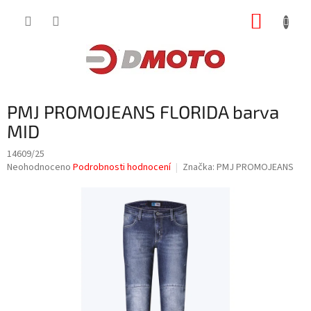
Přejít
NÁKUP
na
obsah
KOŠÍK
PMJ PROMOJEANS FLORIDA barva
MID
14609/25
Průměrné
Neohodnoceno
Podrobnosti hodnocení
Značka:
PMJ PROMOJEANS
hodnocení
produktu
je
0,0
z
5
hvězdiček.