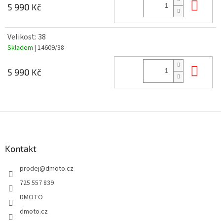
Do 
5 990 Kč
Velikost: 38
Skladem
| 14609/38
Do 
5 990 Kč
Z
á
p
a
Kontakt
t
prodej
@
dmoto.cz
í
725 557 839
DMOTO
dmoto.cz