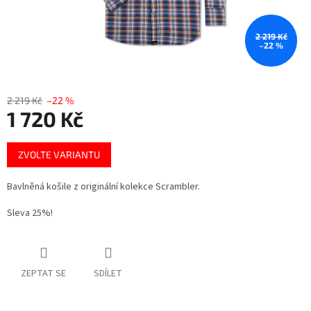
2 219 Kč
–22 %
2 219 Kč
–22 %
1 720 Kč
Měrná
ZVOLTE VARIANTU
cena:
Bavlněná košile z originální kolekce Scrambler.
Sleva 25%!
ZEPTAT SE
SDÍLET