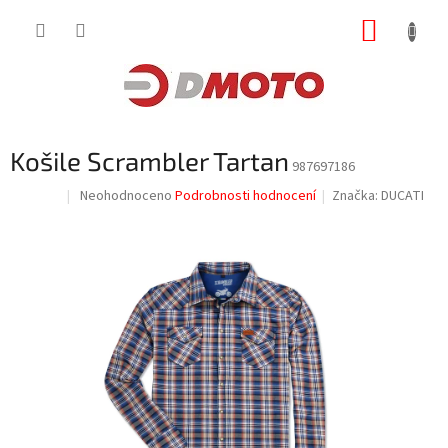
Přejít
NÁKUP
na
obsah
KOŠÍK
Košile Scrambler Tartan
987697186
Průměrné
Neohodnoceno
Podrobnosti hodnocení
Značka:
DUCATI
Sleva
hodnocení
produktu
je
0,0
z
5
hvězdiček.