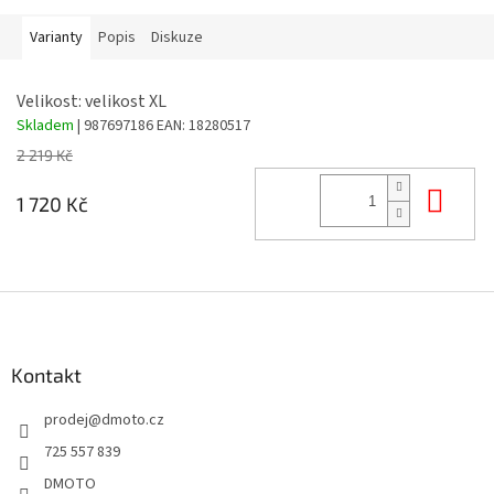
Varianty
Popis
Diskuze
Velikost: velikost XL
Skladem
| 987697186
EAN:
18280517
2 219 Kč
Do 
1 720 Kč
Z
á
p
a
Kontakt
t
prodej
@
dmoto.cz
í
725 557 839
DMOTO