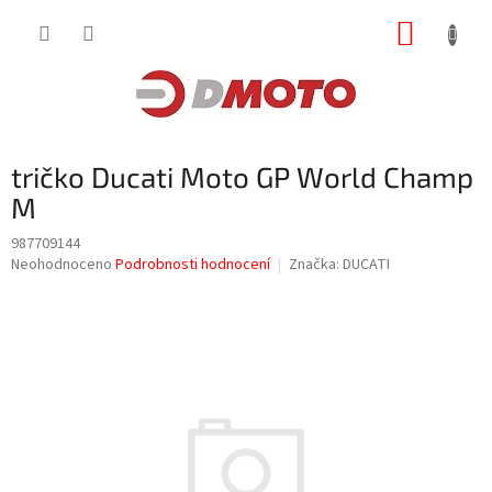
Přejít
NÁKUP
na
obsah
KOŠÍK
tričko Ducati Moto GP World Champ
M
987709144
Průměrné
Neohodnoceno
Podrobnosti hodnocení
Značka:
DUCATI
hodnocení
produktu
je
0,0
z
5
hvězdiček.