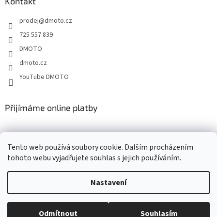
a
Kontakt
t
prodej
@
dmoto.cz
í
725 557 839
DMOTO
dmoto.cz
YouTube DMOTO
Přijímáme online platby
Tento web používá soubory cookie. Dalším procházením
tohoto webu vyjadřujete souhlas s jejich používáním.
Nastavení
Vytvořil Shoptet
Odmítnout
Souhlasím
Copyright 2026
DMOTO s.r.o.
. Všechna práva vyhrazena.