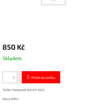
850 Kč
Měrná
Skladem
cena:
Přidat do košíku
Tričko šampionů DUCATI 2022.
Sleva 50% !