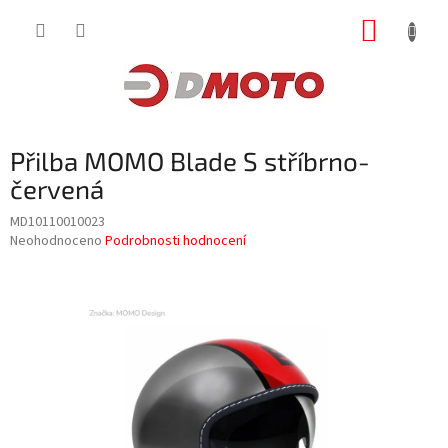
Přejít
NÁKUP
na
obsah
KOŠÍK
Přilba MOMO Blade S stříbrno-
červená
MD10110010023
Průměrné
Neohodnoceno
Podrobnosti hodnocení
hodnocení
produktu
je
0,0
z
5
hvězdiček.