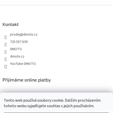
Z
á
p
a
Kontakt
t
prodej
@
dmoto.cz
í
725 557 839
DMOTO
dmoto.cz
YouTube DMOTO
Přijímáme online platby
Tento web používá soubory cookie. Dalším procházením
tohoto webu vyjadřujete souhlas s jejich používáním.