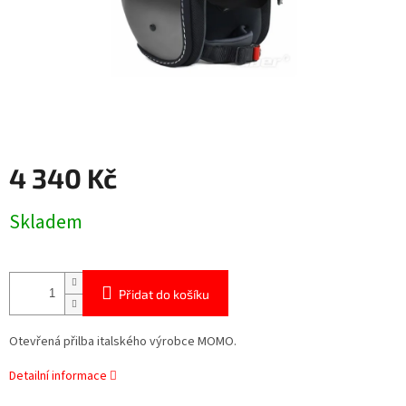
4 340 Kč
Měrná
Skladem
cena:
Přidat do košíku
Otevřená přilba italského výrobce MOMO.
Detailní informace