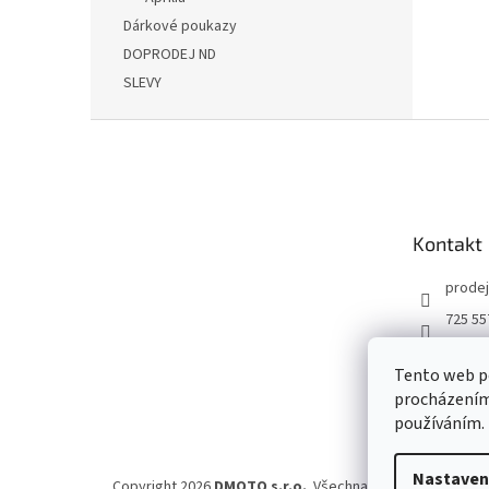
Dárkové poukazy
DOPRODEJ ND
SLEVY
Z
á
p
a
t
Kontakt
í
prodej
725 55
DMOT
Tento web po
dmoto
procházením 
YouTu
používáním.
Nastaven
Copyright 2026
DMOTO s.r.o.
. Všechna práva vyhrazena.