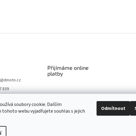
Přijímáme online
platby
@
dmoto.cz
7 839
O
užívá soubory cookie. Dalším
.cz
Odmítnout
tohoto webu vyjadřujete souhlas s jejich
be DMOTO
í