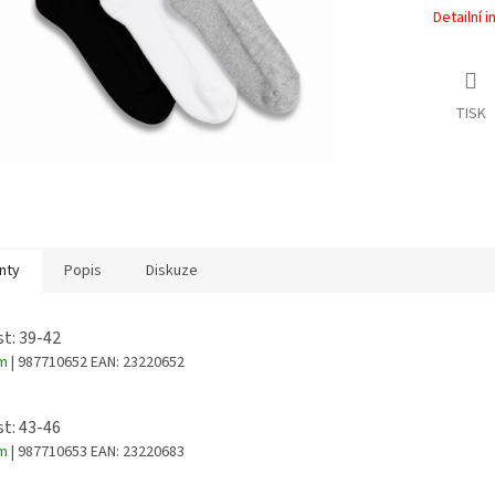
Detailní 
TISK
nty
Popis
Diskuze
st: 39-42
em
| 987710652
EAN:
23220652
st: 43-46
em
| 987710653
EAN:
23220683