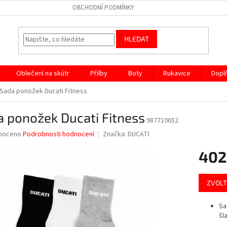
OBCHODNÍ PODMÍNKY
HLEDAT
Oblečení na skútr
Přilby
Boty
Rukavice
Dopl
Sada ponožek Ducati Fitness
 ponožek Ducati Fitness
987710652
né
noceno
Podrobnosti hodnocení
Značka:
DUCATI
ní
402
u
Měrná
ZVOLT
cena:
ek.
Sa
šl