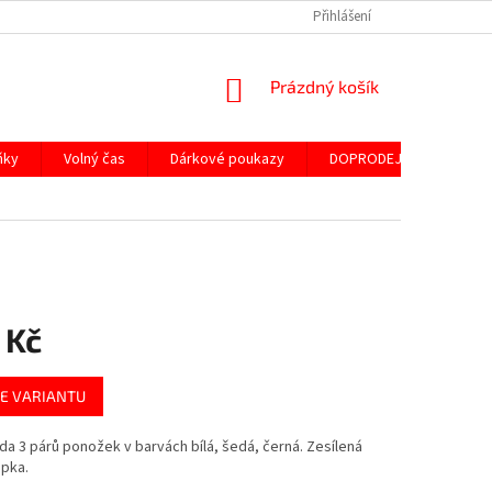
Přihlášení
NÁKUPNÍ
Prázdný košík
KOŠÍK
ňky
Volný čas
Dárkové poukazy
DOPRODEJ ND
SLE
 Kč
E VARIANTU
da 3 párů ponožek v barvách bílá, šedá, černá. Zesílená
apka.