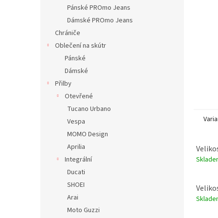
n
Pánské PROmo Jeans
e
Dámské PROmo Jeans
l
Chrániče
Oblečení na skútr
Pánské
Dámské
Přilby
Otevřené
Tucano Urbano
Varia
Vespa
MOMO Design
Aprilia
Veliko
Sklad
Integrální
Ducati
SHOEI
Veliko
Arai
Sklad
Moto Guzzi