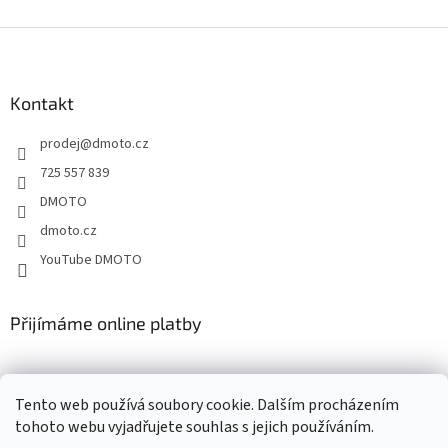
Z
á
p
a
Kontakt
t
prodej
@
dmoto.cz
í
725 557 839
DMOTO
dmoto.cz
YouTube DMOTO
Přijímáme online platby
Tento web používá soubory cookie. Dalším procházením
tohoto webu vyjadřujete souhlas s jejich používáním.