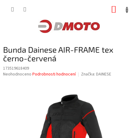
Přejít
NÁKUP
na
obsah
KOŠÍK
Bunda Dainese AIR-FRAME tex
černo-červená
173519618409
Průměrné
Neohodnoceno
Podrobnosti hodnocení
Značka:
DAINESE
hodnocení
produktu
je
0,0
z
5
hvězdiček.