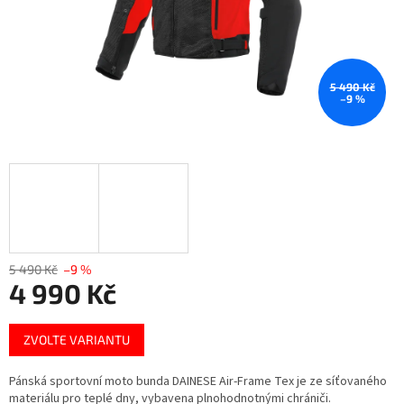
5 490 Kč
–9 %
5 490 Kč
–9 %
4 990 Kč
Měrná
ZVOLTE VARIANTU
cena:
Pánská sportovní moto bunda DAINESE Air-Frame Tex je ze síťovaného
materiálu pro teplé dny, vybavena plnohodnotnými chrániči.