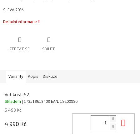
SLEVA 20%
Detailní informace
ZEPTAT SE
SDÍLET
Varianty
Popis
Diskuze
Velikost: 52
Skladem
| 173519618409
EAN:
19200996
5 490 Kč
Do 
4 990 Kč