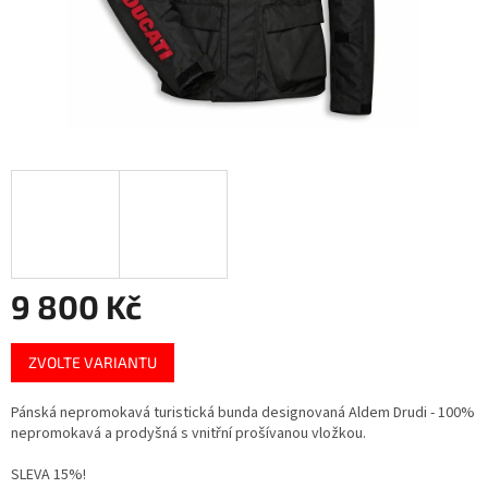
9 800 Kč
Měrná
ZVOLTE VARIANTU
cena:
Pánská nepromokavá turistická bunda designovaná Aldem Drudi - 100%
nepromokavá a prodyšná s vnitřní prošívanou vložkou.
SLEVA 15%!