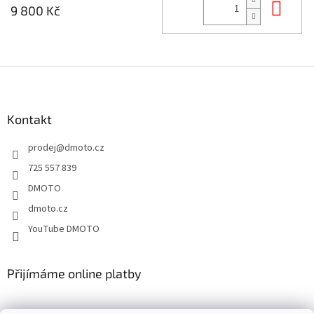
Do 
9 800 Kč
Z
á
p
a
Kontakt
t
prodej
@
dmoto.cz
í
725 557 839
DMOTO
dmoto.cz
YouTube DMOTO
Přijímáme online platby