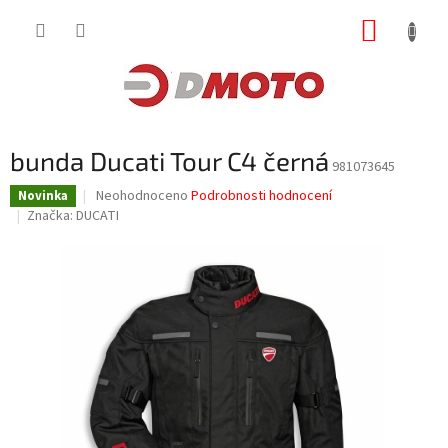
Přejít
NÁKUP
na
obsah
KOŠÍK
bunda Ducati Tour C4 černá
981073645
Průměrné
Neohodnoceno
Podrobnosti hodnocení
Novinka
hodnocení
Značka:
DUCATI
produktu
je
0,0
z
5
hvězdiček.