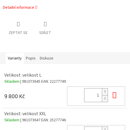
Detailní informace
ZEPTAT SE
SDÍLET
Varianty
Popis
Diskuze
Velikost: velikost L
Skladem
| 981073645
EAN:
22277749
Do 
9 800 Kč
Velikost: velikost XXL
Skladem
| 981073647
EAN:
25277746