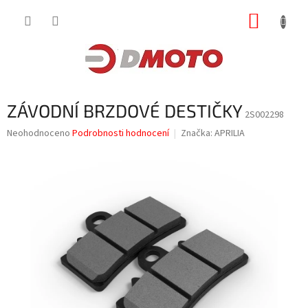
Přejít
NÁKUP
na
obsah
KOŠÍK
ZÁVODNÍ BRZDOVÉ DESTIČKY
2S002298
Průměrné
Neohodnoceno
Podrobnosti hodnocení
Značka:
APRILIA
hodnocení
produktu
je
0,0
z
5
hvězdiček.