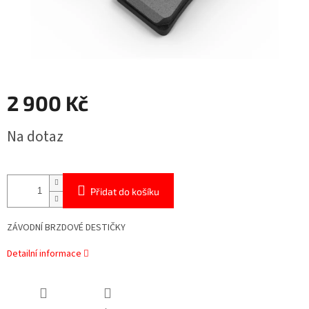
2 900 Kč
Měrná
Na dotaz
cena:
Přidat do košíku
ZÁVODNÍ BRZDOVÉ DESTIČKY
Detailní informace