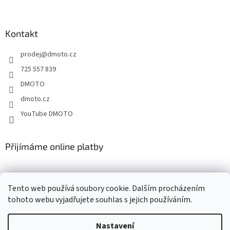
á
p
a
Kontakt
t
prodej
@
dmoto.cz
í
725 557 839
DMOTO
dmoto.cz
YouTube DMOTO
Přijímáme online platby
Tento web používá soubory cookie. Dalším procházením
tohoto webu vyjadřujete souhlas s jejich používáním.
Nastavení
Vytvořil Shoptet