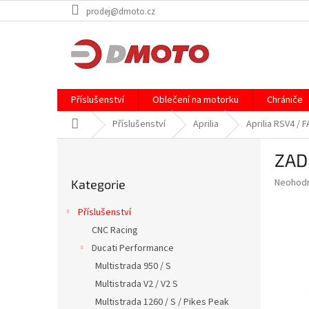
Přejít
prodej@dmoto.cz
na
obsah
Příslušenství
Oblečení na motorku
Chrániče
Domů
Příslušenství
Aprilia
Aprilia RSV4 /
P
ZAD
o
Přeskočit
s
Průměr
Neohod
Kategorie
kategorie
t
hodnoce
r
produkt
Příslušenství
a
je
CNC Racing
0,0
n
z
Ducati Performance
n
5
í
Multistrada 950 / S
hvězdič
p
Multistrada V2 / V2 S
a
Multistrada 1260 / S / Pikes Peak