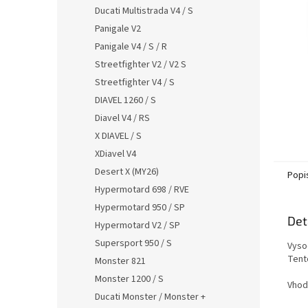
n
Ducati Multistrada V4 / S
e
Panigale V2
l
Panigale V4 / S / R
Streetfighter V2 / V2 S
Streetfighter V4 / S
DIAVEL 1260 / S
Diavel V4 / RS
X DIAVEL / S
XDiavel V4
Desert X (MY26)
Popi
Hypermotard 698 / RVE
Hypermotard 950 / SP
Det
Hypermotard V2 / SP
Supersport 950 / S
Vysoc
Tent
Monster 821
Monster 1200 / S
Vhod
Ducati Monster / Monster +