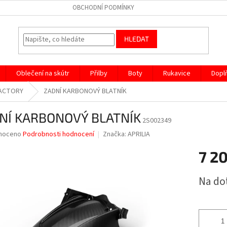
OBCHODNÍ PODMÍNKY
HLEDAT
Oblečení na skútr
Přilby
Boty
Rukavice
Dopl
 FACTORY
ZADNÍ KARBONOVÝ BLATNÍK
NÍ KARBONOVÝ BLATNÍK
2S002349
né
noceno
Podrobnosti hodnocení
Značka:
APRILIA
ní
7 2
u
Měrná
Na do
cena:
ek.