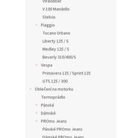
V9 Bobber
V 100 Mandello
Stelvio
Piaggio
Tucano Urbano
Liberty 125 / S
Medley 125 / S
Beverly 310/400/S
Vespa
Primavera 125 / Sprint 125
GTS 125 / 300
Oblečení na motorku
Termoprádlo
Pánské
Dámské
PROmo Jeans
Pánské PROmo Jeans
Dámské PROmo Jeans