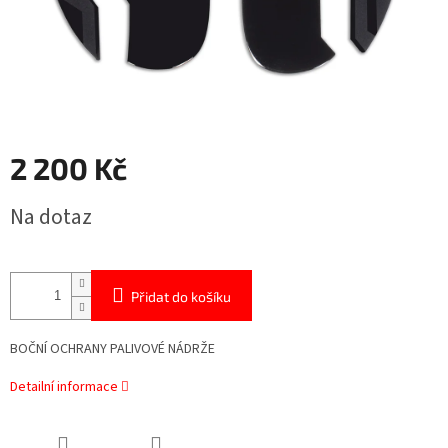
2 200 Kč
Měrná
Na dotaz
cena:
Přidat do košíku
BOČNÍ OCHRANY PALIVOVÉ NÁDRŽE
Detailní informace