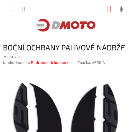
Přejít
NÁKUP
na
obsah
KOŠÍK
BOČNÍ OCHRANY PALIVOVÉ NÁDRŽE
2S001632
Průměrné
Neohodnoceno
Podrobnosti hodnocení
Značka:
APRILIA
hodnocení
produktu
je
0,0
z
5
hvězdiček.