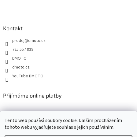
Z
á
p
a
Kontakt
t
prodej
@
dmoto.cz
í
725 557 839
DMOTO
dmoto.cz
YouTube DMOTO
Přijímáme online platby
Tento web používá soubory cookie. Dalším procházením
tohoto webu vyjadřujete souhlas s jejich používáním.