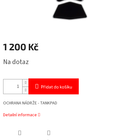
1 200 Kč
Měrná
Na dotaz
cena:
Přidat do košíku
OCHRANA NÁDRŽE - TANKPAD
Detailní informace