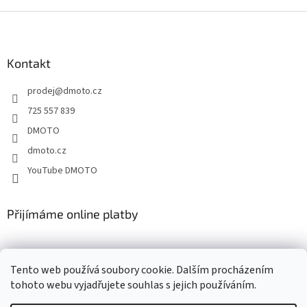
Z
á
p
a
Kontakt
t
prodej
@
dmoto.cz
í
725 557 839
DMOTO
dmoto.cz
YouTube DMOTO
Přijímáme online platby
Tento web používá soubory cookie. Dalším procházením
tohoto webu vyjadřujete souhlas s jejich používáním.