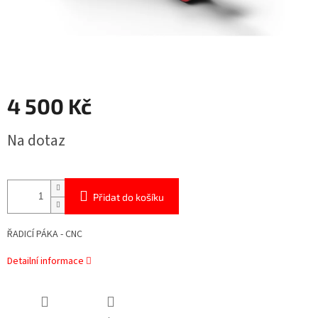
4 500 Kč
Měrná
Na dotaz
cena:
Přidat do košíku
ŘADICÍ PÁKA - CNC
Detailní informace