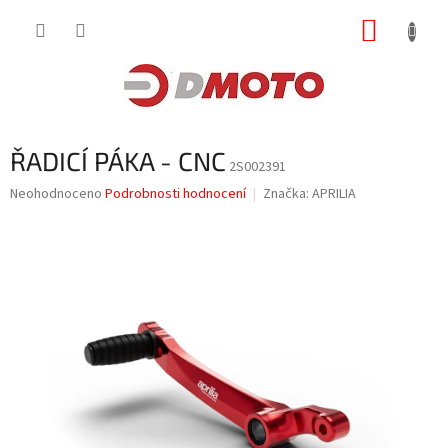
Přejít
NÁKUP
na
obsah
KOŠÍK
ŘADICÍ PÁKA - CNC
2S002391
Průměrné
Neohodnoceno
Podrobnosti hodnocení
Značka:
APRILIA
hodnocení
produktu
je
0,0
z
5
hvězdiček.