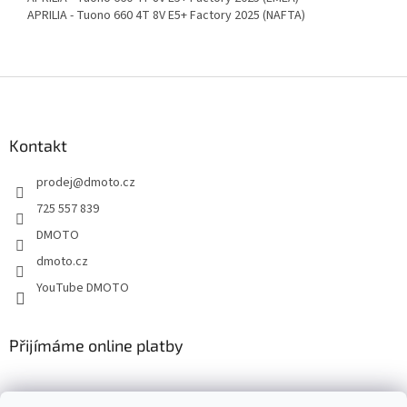
APRILIA - Tuono 660 4T 8V E5+ Factory 2025 (NAFTA)
Z
á
p
a
Kontakt
t
prodej
@
dmoto.cz
í
725 557 839
DMOTO
dmoto.cz
YouTube DMOTO
Přijímáme online platby