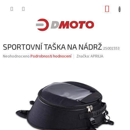
Přejít
NÁKUP
na
obsah
KOŠÍK
SPORTOVNÍ TAŠKA NA NÁDRŽ
2S001553
Průměrné
Neohodnoceno
Podrobnosti hodnocení
Značka:
APRILIA
hodnocení
produktu
je
0,0
z
5
hvězdiček.