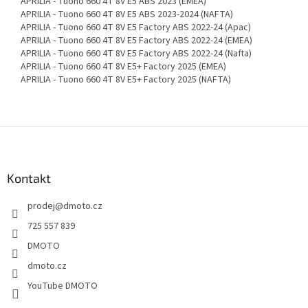
APRILIA - Tuono 660 4T 8V E5 ABS 2023 (EMEA)
APRILIA - Tuono 660 4T 8V E5 ABS 2023-2024 (NAFTA)
APRILIA - Tuono 660 4T 8V E5 Factory ABS 2022-24 (Apac)
APRILIA - Tuono 660 4T 8V E5 Factory ABS 2022-24 (EMEA)
APRILIA - Tuono 660 4T 8V E5 Factory ABS 2022-24 (Nafta)
APRILIA - Tuono 660 4T 8V E5+ Factory 2025 (EMEA)
APRILIA - Tuono 660 4T 8V E5+ Factory 2025 (NAFTA)
Z
á
p
a
Kontakt
t
prodej
@
dmoto.cz
í
725 557 839
DMOTO
dmoto.cz
YouTube DMOTO