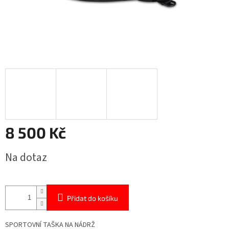
8 500 Kč
Měrná
Na dotaz
cena:
Přidat do košíku
SPORTOVNÍ TAŠKA NA NÁDRŽ