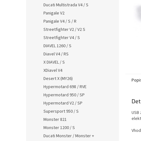
n
Ducati Multistrada V4 / S
e
Panigale V2
l
Panigale V4 / S / R
Streetfighter V2 / V2 S
Streetfighter V4 / S
DIAVEL 1260 / S
Diavel V4 / RS
X DIAVEL / S
XDiavel V4
Desert X (MY26)
Popi
Hypermotard 698 / RVE
Hypermotard 950 / SP
Det
Hypermotard V2 / SP
Supersport 950 / S
USB 
elekt
Monster 821
Monster 1200 / S
Vhod
Ducati Monster / Monster +