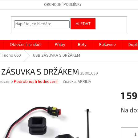
OBCHODNÍ PODMÍNKY
HLEDAT
Oblečení na skútr
Přilby
Boty
Rukavice
Dopl
 / Tuono 660
USB ZÁSUVKA S DRŽÁKEM
 ZÁSUVKA S DRŽÁKEM
2S001630
né
noceno
Podrobnosti hodnocení
Značka:
APRILIA
ní
1 59
u
Měrná
Na do
cena:
ek.