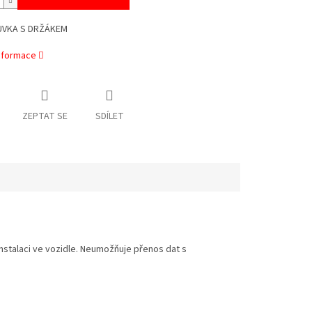
UVKA S DRŽÁKEM
informace
ZEPTAT SE
SDÍLET
nstalaci ve vozidle. Neumožňuje přenos dat s