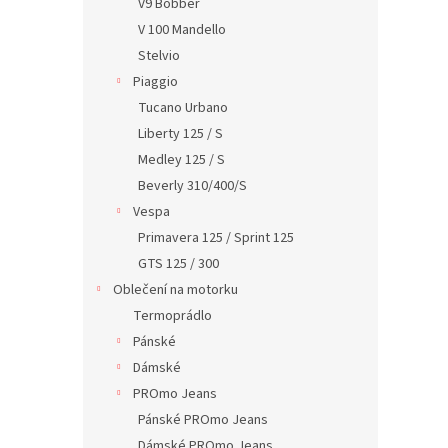
V9 Bobber
V 100 Mandello
Stelvio
Piaggio
Tucano Urbano
Liberty 125 / S
Medley 125 / S
Beverly 310/400/S
Vespa
Primavera 125 / Sprint 125
GTS 125 / 300
Oblečení na motorku
Termoprádlo
Pánské
Dámské
PROmo Jeans
Pánské PROmo Jeans
Dámské PROmo Jeans