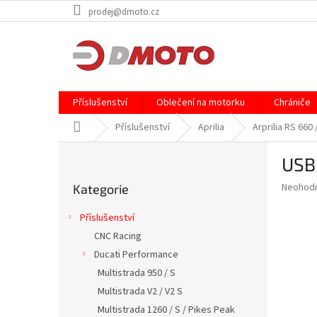
Přejít
prodej@dmoto.cz
na
obsah
Příslušenství
Oblečení na motorku
Chrániče
Domů
Příslušenství
Aprilia
Arprilia RS 660
P
USB
o
Přeskočit
s
Průměr
Neohod
Kategorie
kategorie
t
hodnoce
r
produkt
Příslušenství
a
je
CNC Racing
0,0
n
z
Ducati Performance
n
5
í
Multistrada 950 / S
hvězdič
p
Multistrada V2 / V2 S
a
Multistrada 1260 / S / Pikes Peak