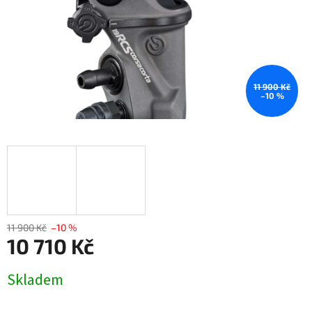
11 900 Kč
–10 %
11 900 Kč
–10 %
10 710 Kč
Měrná
Skladem
cena: