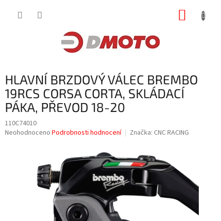
Přejít
NÁKUP
na
obsah
KOŠÍK
HLAVNÍ BRZDOVÝ VÁLEC BREMBO
19RCS CORSA CORTA, SKLÁDACÍ
PÁKA, PŘEVOD 18-20
110C74010
Průměrné
Neohodnoceno
Podrobnosti hodnocení
Značka:
CNC RACING
hodnocení
produktu
je
0,0
z
5
hvězdiček.