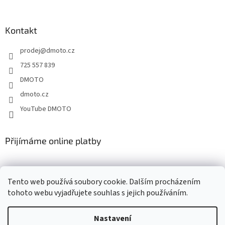
á
p
a
Kontakt
t
prodej
@
dmoto.cz
í
725 557 839
DMOTO
dmoto.cz
YouTube DMOTO
Přijímáme online platby
Tento web používá soubory cookie. Dalším procházením
tohoto webu vyjadřujete souhlas s jejich používáním.
Nastavení
Vytvořil Shoptet