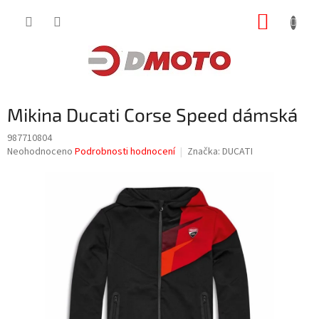
Přejít
NÁKUP
na
obsah
KOŠÍK
Mikina Ducati Corse Speed dámská
987710804
Průměrné
Neohodnoceno
Podrobnosti hodnocení
Značka:
DUCATI
hodnocení
produktu
je
0,0
z
5
hvězdiček.