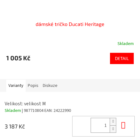
dámské tričko Ducati Heritage
Skladem
1 005 Kč
DETAIL
Varianty
Popis
Diskuze
Velikost: velikost M
Skladem
| 987710804
EAN:
24222990
Do 
3 187 Kč