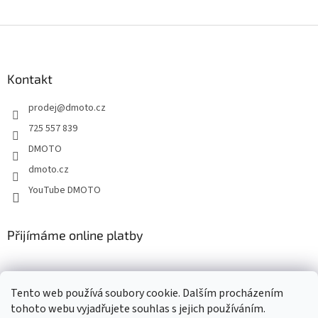
Z
á
p
a
Kontakt
t
prodej
@
dmoto.cz
í
725 557 839
DMOTO
dmoto.cz
YouTube DMOTO
Přijímáme online platby
Tento web používá soubory cookie. Dalším procházením
tohoto webu vyjadřujete souhlas s jejich používáním.