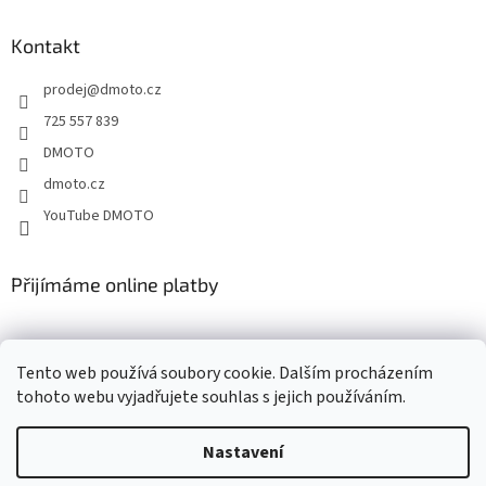
p
a
Kontakt
t
prodej
@
dmoto.cz
í
725 557 839
DMOTO
dmoto.cz
YouTube DMOTO
Přijímáme online platby
Tento web používá soubory cookie. Dalším procházením
tohoto webu vyjadřujete souhlas s jejich používáním.
Nastavení
Vytvořil Shoptet