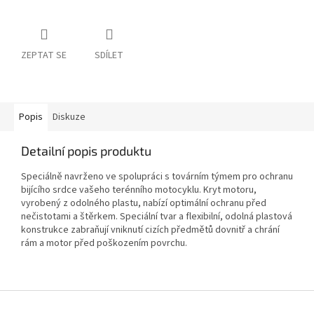
ZEPTAT SE
SDÍLET
Popis
Diskuze
Detailní popis produktu
Speciálně navrženo ve spolupráci s továrním týmem pro ochranu
bijícího srdce vašeho terénního motocyklu. Kryt motoru,
vyrobený z odolného plastu, nabízí optimální ochranu před
nečistotami a štěrkem. Speciální tvar a flexibilní, odolná plastová
konstrukce zabraňují vniknutí cizích předmětů dovnitř a chrání
rám a motor před poškozením povrchu.
Z
á