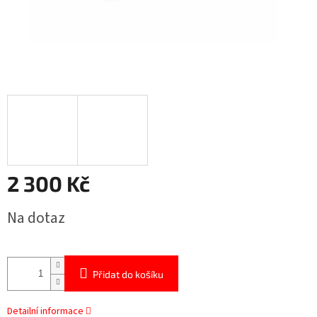
2 300 Kč
Měrná
Na dotaz
cena:
Přidat do košíku
Detailní informace