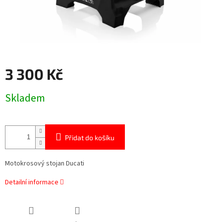
3 300 Kč
Měrná
Skladem
cena:
Přidat do košíku
Motokrosový stojan Ducati
Detailní informace