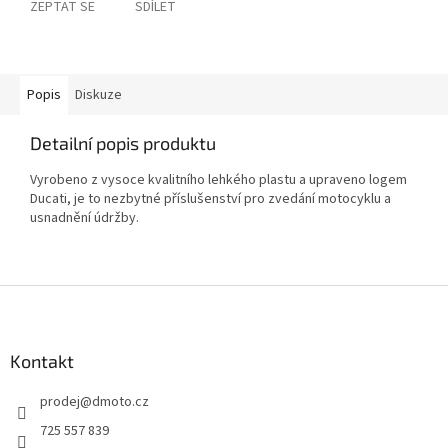
ZEPTAT SE
SDÍLET
Popis
Diskuze
Detailní popis produktu
Vyrobeno z vysoce kvalitního lehkého plastu a upraveno logem
Ducati, je to nezbytné příslušenství pro zvedání motocyklu a
usnadnění údržby.
Z
á
p
a
Kontakt
t
prodej
@
dmoto.cz
í
725 557 839