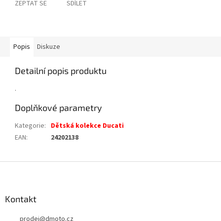
ZEPTAT SE
SDÍLET
Popis
Diskuze
Detailní popis produktu
.
Doplňkové parametry
Kategorie
:
Dětská kolekce Ducati
EAN
:
24202138
Z
á
p
a
Kontakt
t
prodej
@
dmoto.cz
í