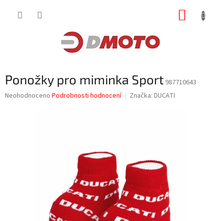
Přejít
NÁKUP
na
obsah
KOŠÍK
Ponožky pro miminka Sport
987710643
Průměrné
Neohodnoceno
Podrobnosti hodnocení
Značka:
DUCATI
hodnocení
produktu
je
0,0
z
5
hvězdiček.