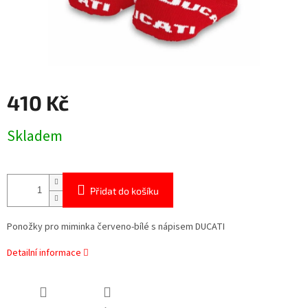
410 Kč
Měrná
Skladem
cena:
Přidat do košíku
Ponožky pro miminka červeno-bílé s nápisem DUCATI
Detailní informace