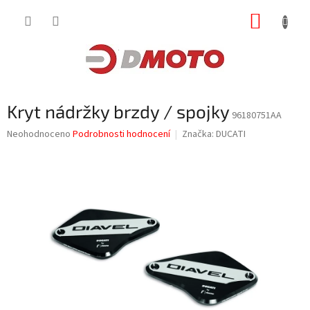
Přejít
NÁKUP
na
obsah
KOŠÍK
Kryt nádržky brzdy / spojky
96180751AA
Průměrné
Neohodnoceno
Podrobnosti hodnocení
Značka:
DUCATI
hodnocení
produktu
je
0,0
z
5
hvězdiček.