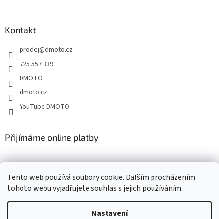
á
p
a
Kontakt
t
prodej
@
dmoto.cz
í
725 557 839
DMOTO
dmoto.cz
YouTube DMOTO
Přijímáme online platby
Tento web používá soubory cookie. Dalším procházením
tohoto webu vyjadřujete souhlas s jejich používáním.
Nastavení
Vytvořil Shoptet