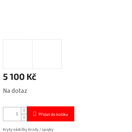
5 100 Kč
Měrná
Na dotaz
cena:
Přidat do košíku
Kryty nádržky brzdy / spojky