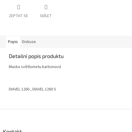
ZEPTAT SE
SDÍLET
Popis
Diskuze
Detailní popis produktu
Maska světlometu karbonová
DIAVEL 1260 , DIAVEL 1260 S
Z
á
p
a
Kontakt