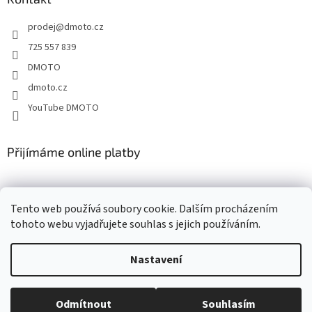
t
prodej
@
dmoto.cz
í
725 557 839
DMOTO
dmoto.cz
YouTube DMOTO
Přijímáme online platby
Tento web používá soubory cookie. Dalším procházením
tohoto webu vyjadřujete souhlas s jejich používáním.
Nastavení
Vytvořil Shoptet
Odmítnout
Souhlasím
Copyright 2026
DMOTO s.r.o.
. Všechna práva vyhrazena.