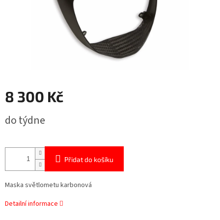
8 300 Kč
Měrná
do týdne
cena:
Přidat do košíku
Maska světlometu karbonová
Detailní informace