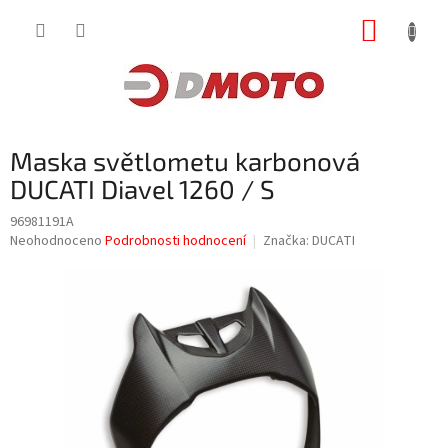
Přejít
NÁKUP
na
obsah
KOŠÍK
Maska světlometu karbonová
DUCATI Diavel 1260 / S
96981191A
Průměrné
Neohodnoceno
Podrobnosti hodnocení
Značka:
DUCATI
hodnocení
produktu
je
0,0
z
5
hvězdiček.