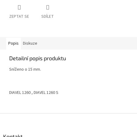
ZEPTAT SE
SDÍLET
Popis
Diskuze
Detailní popis produktu
Sníženo o 15 mm.
DIAVEL 1260 , DIAVEL 1260 S
Z
á
p
a
Kontakt