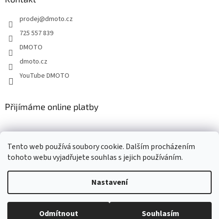
t
prodej
@
dmoto.cz
í
725 557 839
DMOTO
dmoto.cz
YouTube DMOTO
Přijímáme online platby
Tento web používá soubory cookie. Dalším procházením
tohoto webu vyjadřujete souhlas s jejich používáním.
Nastavení
Vytvořil Shoptet
Odmítnout
Souhlasím
Copyright 2026
DMOTO s.r.o.
. Všechna práva vyhrazena.