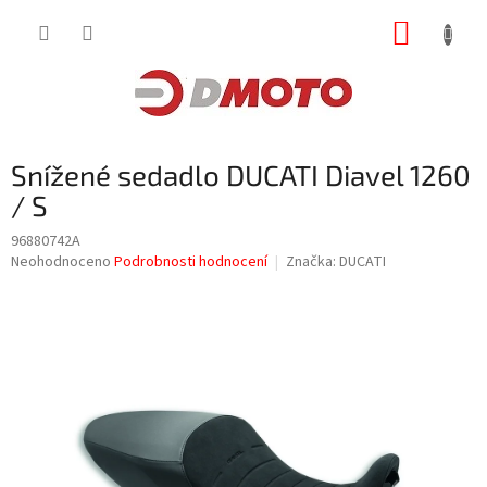
Přejít
NÁKUP
na
obsah
KOŠÍK
Snížené sedadlo DUCATI Diavel 1260
/ S
96880742A
Průměrné
Neohodnoceno
Podrobnosti hodnocení
Značka:
DUCATI
hodnocení
produktu
je
0,0
z
5
hvězdiček.