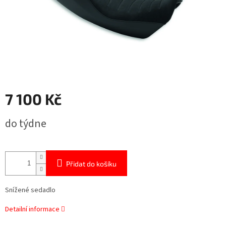
7 100 Kč
Měrná
do týdne
cena:
Přidat do košíku
Snížené sedadlo
Detailní informace