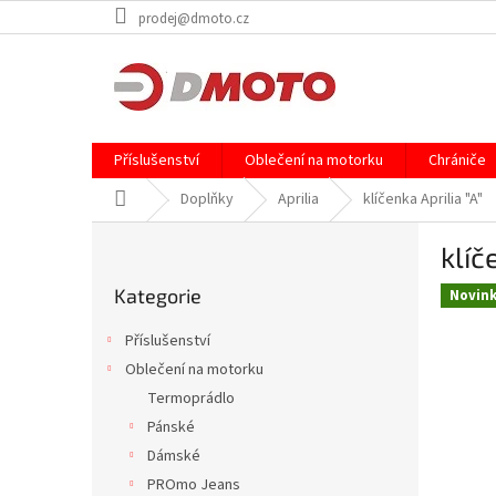
Přejít
prodej@dmoto.cz
na
obsah
Příslušenství
Oblečení na motorku
Chrániče
Domů
Doplňky
Aprilia
klíčenka Aprilia "A"
P
klíč
o
Přeskočit
s
Kategorie
kategorie
Novin
t
r
Příslušenství
a
Oblečení na motorku
n
Termoprádlo
n
í
Pánské
p
Dámské
a
PROmo Jeans