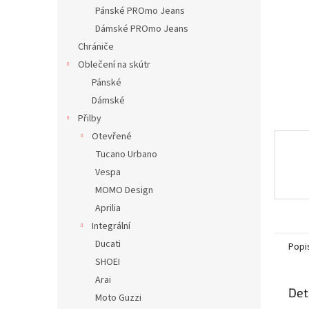
n
Pánské PROmo Jeans
e
Dámské PROmo Jeans
l
Chrániče
Oblečení na skútr
Pánské
Dámské
Přilby
Otevřené
Tucano Urbano
Vespa
MOMO Design
Aprilia
Integrální
Ducati
Popi
SHOEI
Arai
Det
Moto Guzzi