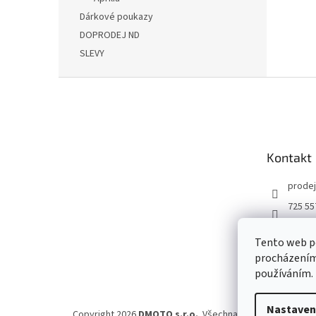
Dárkové poukazy
DOPRODEJ ND
SLEVY
Z
á
p
a
t
Kontakt
í
prodej
725 55
DMOT
Tento web po
dmoto
procházením 
YouTu
používáním.
Nastaven
Copyright 2026
DMOTO s.r.o.
. Všechna práva vyhrazena.