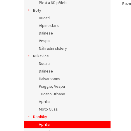
Plexi a ND přileb
Rozm
Boty
Ducati
Alpinestars
Dainese
Vespa
Náhradní slidery
Rukavice
Ducati
Dainese
Halvarssons
Piaggio, Vespa
Tucano Urbano
Aprilia
Moto Guzzi
Doplňky
Aprilia