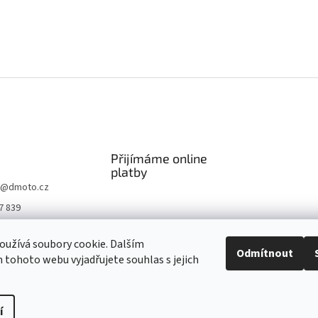
Přijímáme online
platby
@
dmoto.cz
7 839
O
užívá soubory cookie. Dalším
.cz
Odmítnout
tohoto webu vyjadřujete souhlas s jejich
be DMOTO
í