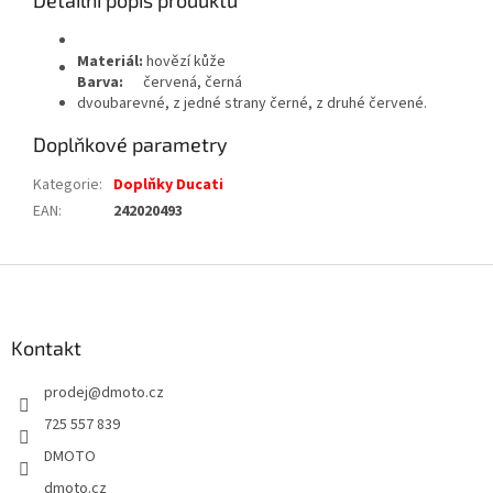
Detailní popis produktu
Materiál:
hovězí kůže
Barva:
červená, černá
dvoubarevné, z jedné strany černé, z druhé červené.
Doplňkové parametry
Kategorie
:
Doplňky Ducati
EAN
:
242020493
Z
á
p
a
Kontakt
t
prodej
@
dmoto.cz
í
725 557 839
DMOTO
dmoto.cz