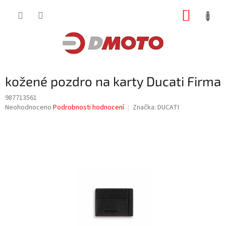
Přejít
NÁKUP
na
obsah
KOŠÍK
kožené pozdro na karty Ducati Firma
987713561
Průměrné
Neohodnoceno
Podrobnosti hodnocení
Značka:
DUCATI
hodnocení
produktu
je
0,0
z
5
hvězdiček.