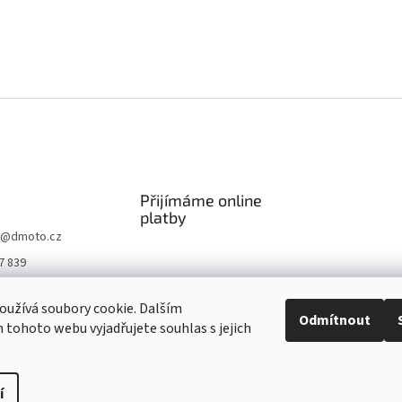
Přijímáme online
platby
@
dmoto.cz
7 839
O
užívá soubory cookie. Dalším
.cz
Odmítnout
tohoto webu vyjadřujete souhlas s jejich
be DMOTO
í