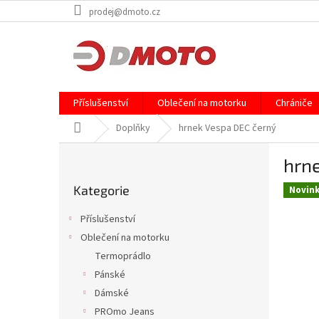
Přejít
prodej@dmoto.cz
na
obsah
Příslušenství
Oblečení na motorku
Chrániče
Domů
Doplňky
hrnek Vespa DEC černý
P
hrn
o
Přeskočit
s
Kategorie
kategorie
Novin
t
r
Příslušenství
a
Oblečení na motorku
n
Termoprádlo
n
í
Pánské
p
Dámské
a
PROmo Jeans