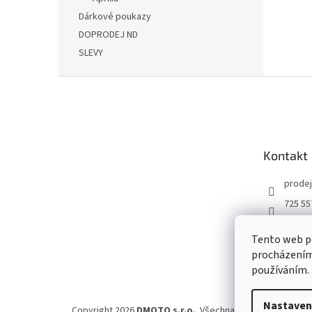
Dárkové poukazy
DOPRODEJ ND
SLEVY
Z
á
p
a
t
Kontakt
í
prodej
725 55
DMOT
Tento web po
dmoto
procházením 
YouTu
používáním.
Nastaven
Copyright 2026
DMOTO s.r.o.
. Všechna práva vyhrazena.