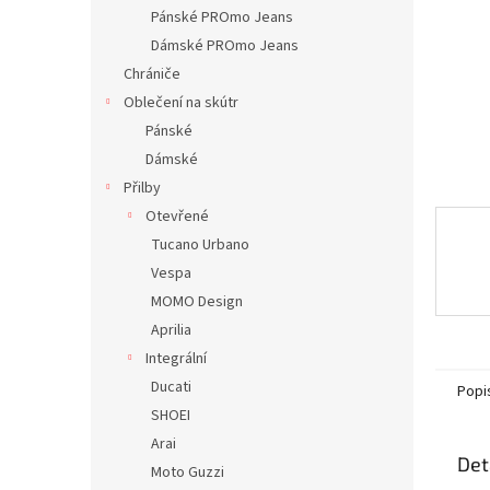
n
Pánské PROmo Jeans
e
Dámské PROmo Jeans
l
Chrániče
Oblečení na skútr
Pánské
Dámské
Přilby
Otevřené
Tucano Urbano
Vespa
MOMO Design
Aprilia
Integrální
Ducati
Popi
SHOEI
Arai
Det
Moto Guzzi