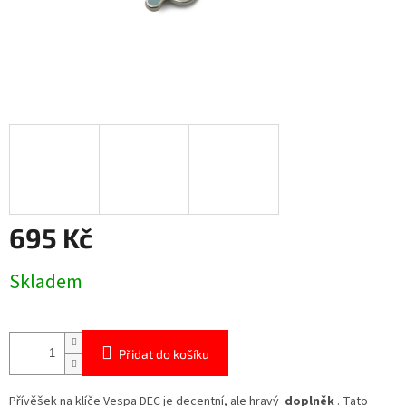
695 Kč
Měrná
Skladem
cena:
Přidat do košíku
Přívěšek na klíče Vespa DEC je decentní, ale hravý
doplněk
. Tato