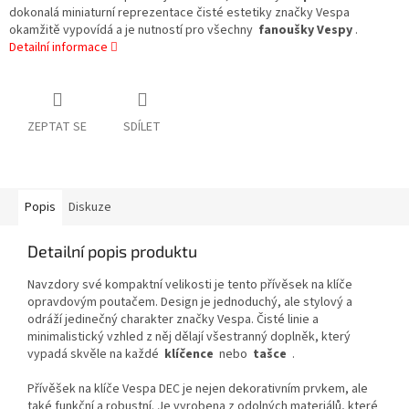
dokonalá miniaturní reprezentace čisté estetiky značky Vespa
okamžitě vypovídá a je nutností pro všechny
fanoušky Vespy
.
Detailní informace
ZEPTAT SE
SDÍLET
Popis
Diskuze
Detailní popis produktu
Navzdory své kompaktní velikosti je tento přívěsek na klíče
opravdovým poutačem. Design je jednoduchý, ale stylový a
odráží jedinečný charakter značky Vespa. Čisté linie a
minimalistický vzhled z něj dělají všestranný doplněk, který
vypadá skvěle na každé
klíčence
nebo
tašce
.
Přívěšek na klíče Vespa DEC je nejen dekorativním prvkem, ale
také funkční a robustní. Je vyrobena z odolných materiálů, které