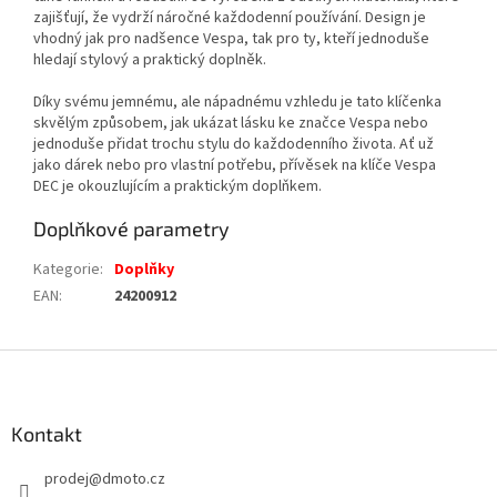
zajišťují, že vydrží náročné každodenní používání. Design je
vhodný jak pro nadšence Vespa, tak pro ty, kteří jednoduše
hledají stylový a praktický doplněk.
Díky svému jemnému, ale nápadnému vzhledu je tato klíčenka
skvělým způsobem, jak ukázat lásku ke značce Vespa nebo
jednoduše přidat trochu stylu do každodenního života. Ať už
jako dárek nebo pro vlastní potřebu, přívěsek na klíče Vespa
DEC je okouzlujícím a praktickým doplňkem.
Doplňkové parametry
Kategorie
:
Doplňky
EAN
:
24200912
Z
á
p
a
Kontakt
t
prodej
@
dmoto.cz
í