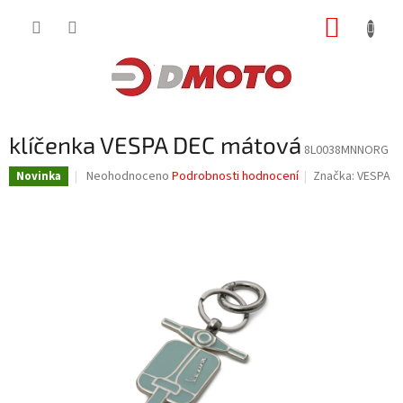
Přejít
NÁKUP
na
obsah
KOŠÍK
klíčenka VESPA DEC mátová
8L0038MNNORG
Průměrné
Neohodnoceno
Podrobnosti hodnocení
Značka:
VESPA
Novinka
hodnocení
produktu
je
0,0
z
5
hvězdiček.