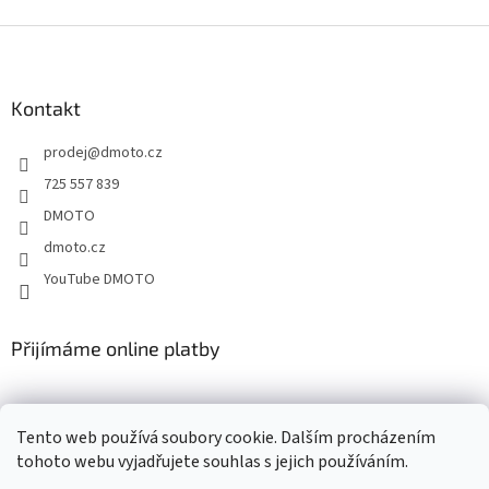
Z
á
p
a
Kontakt
t
prodej
@
dmoto.cz
í
725 557 839
DMOTO
dmoto.cz
YouTube DMOTO
Přijímáme online platby
Tento web používá soubory cookie. Dalším procházením
tohoto webu vyjadřujete souhlas s jejich používáním.