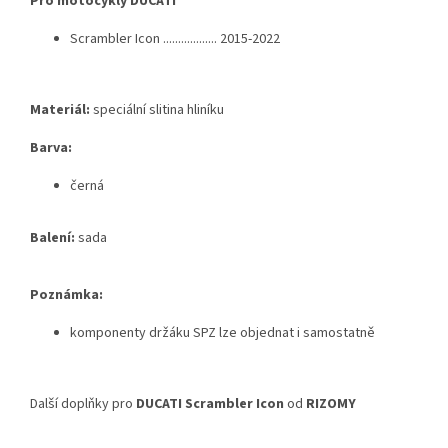
Pro motocykly DUCATI
Scrambler Icon .................. 2015-2022
Materiál:
speciální slitina hliníku
Barva:
černá
Balení:
sada
Poznámka:
komponenty držáku SPZ lze objednat i samostatně
Další doplňky pro
DUCATI Scrambler Icon
od
RIZOMY