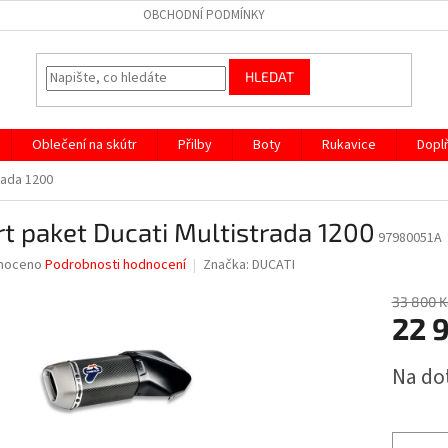
OBCHODNÍ PODMÍNKY
HLEDAT
Oblečení na skútr
Přilby
Boty
Rukavice
Dopl
rada 1200
t paket Ducati Multistrada 1200
97980051A
né
noceno
Podrobnosti hodnocení
Značka:
DUCATI
ní
u
33 800 K
22 
Měrná
Na do
cena:
ek.