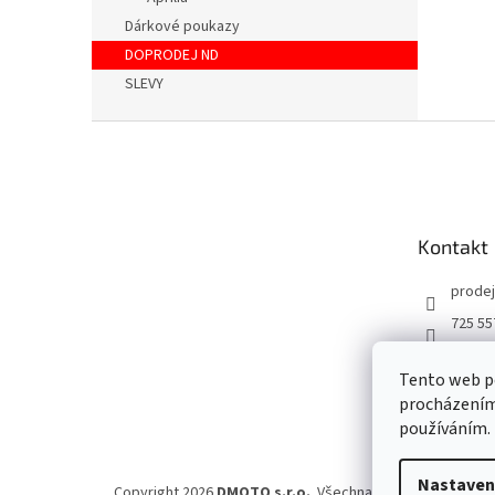
Dárkové poukazy
DOPRODEJ ND
SLEVY
Z
á
p
a
t
Kontakt
í
prodej
725 55
DMOT
Tento web po
dmoto
procházením 
YouTu
používáním.
Nastaven
Copyright 2026
DMOTO s.r.o.
. Všechna práva vyhrazena.