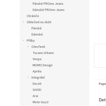
n
Pánské PROmo Jeans
e
Dámské PROmo Jeans
l
Chrániče
Oblečení na skútr
Pánské
Dámské
Přilby
Otevřené
Tucano Urbano
Vespa
MOMO Design
Aprilia
Integrální
Ducati
Popi
SHOEI
Arai
Det
Moto Guzzi