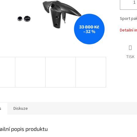
Sport pak
33 800 Kč
Detailní 
–32 %
TISK
s
Diskuze
ailní popis produktu