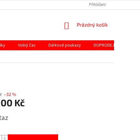
Přihlášení
NÁKUPNÍ
Prázdný košík
KOŠÍK
ňky
Volný čas
Dárkové poukazy
DOPRODEJ ND
SLE
č
–32 %
900 Kč
taz