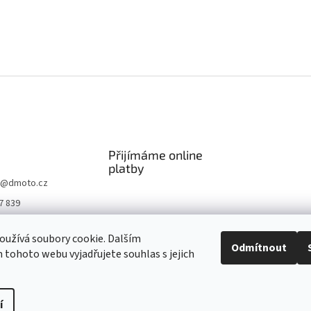
Přijímáme online
platby
@
dmoto.cz
7 839
O
užívá soubory cookie. Dalším
.cz
Odmítnout
tohoto webu vyjadřujete souhlas s jejich
be DMOTO
í