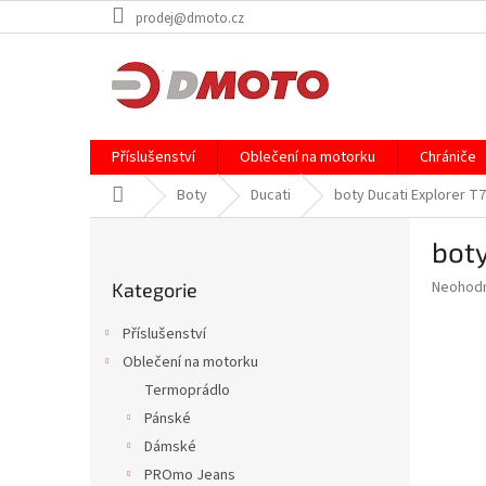
Přejít
prodej@dmoto.cz
na
obsah
Příslušenství
Oblečení na motorku
Chrániče
Domů
Boty
Ducati
boty Ducati Explorer T7
P
boty
o
Přeskočit
s
Průměr
Neohod
Kategorie
kategorie
t
hodnoce
r
produkt
Příslušenství
a
je
Oblečení na motorku
0,0
n
z
Termoprádlo
n
5
í
Pánské
hvězdič
p
Dámské
a
PROmo Jeans