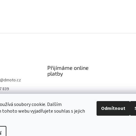
Přijímáme online
platby
@
dmoto.cz
7 839
O
užívá soubory cookie. Dalším
.cz
Odmítnout
tohoto webu vyjadřujete souhlas s jejich
be DMOTO
í