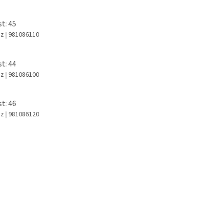
st: 45
az
| 981086110
st: 44
az
| 981086100
st: 46
az
| 981086120