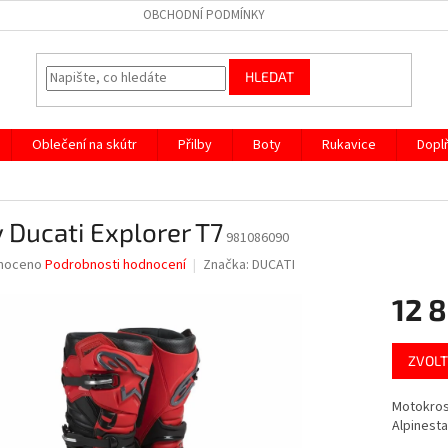
OBCHODNÍ PODMÍNKY
HLEDAT
Oblečení na skútr
Přilby
Boty
Rukavice
Dopl
 Ducati Explorer T7
981086090
né
noceno
Podrobnosti hodnocení
Značka:
DUCATI
ní
12 
u
Měrná
ZVOLT
cena:
ek.
Motokros
Alpinesta