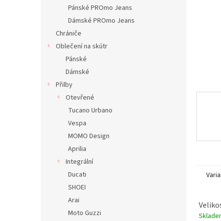
n
Pánské PROmo Jeans
e
Dámské PROmo Jeans
l
Chrániče
Oblečení na skútr
Pánské
Dámské
Přilby
Otevřené
Tucano Urbano
Vespa
MOMO Design
Aprilia
Integrální
Ducati
Varia
SHOEI
Arai
Veliko
Moto Guzzi
Sklad