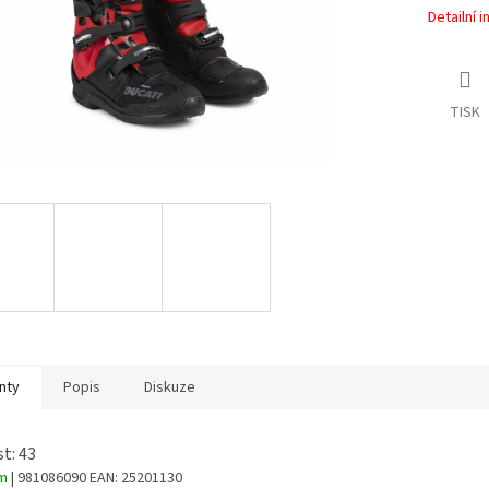
Detailní 
TISK
nty
Popis
Diskuze
st: 43
em
| 981086090
EAN:
25201130