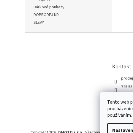
Dárkové poukazy
DOPRODEJ ND
SLEVY
Z
á
p
a
t
Kontakt
í
prodej
725 55
DMOT
Tento web po
dmoto
procházením 
YouTu
používáním.
Nastaven
Copyright 2026
DMOTO s.r.o.
. Všechna práva vyhrazena.