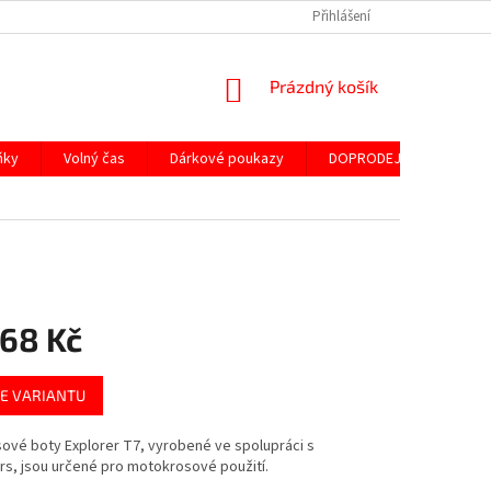
Přihlášení
NÁKUPNÍ
Prázdný košík
KOŠÍK
ňky
Volný čas
Dárkové poukazy
DOPRODEJ ND
SLE
868 Kč
E VARIANTU
ové boty Explorer T7, vyrobené ve spolupráci s
rs, jsou určené pro motokrosové použití.