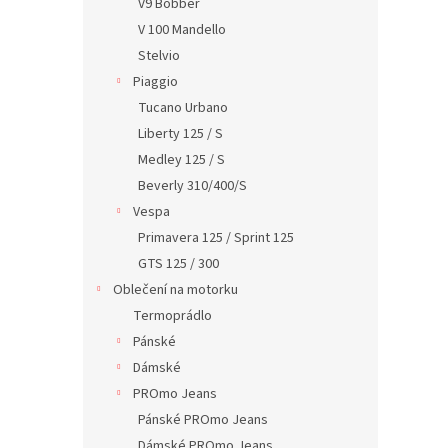
V9 Bobber
V 100 Mandello
Stelvio
Piaggio
Tucano Urbano
Liberty 125 / S
Medley 125 / S
Beverly 310/400/S
Vespa
Primavera 125 / Sprint 125
GTS 125 / 300
Oblečení na motorku
Termoprádlo
Pánské
Dámské
PROmo Jeans
Pánské PROmo Jeans
Dámské PROmo Jeans