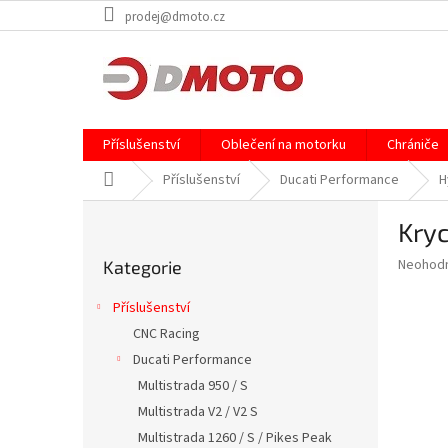
Přejít
prodej@dmoto.cz
na
obsah
Příslušenství
Oblečení na motorku
Chrániče
Domů
Příslušenství
Ducati Performance
H
P
Kryc
o
Přeskočit
s
Průměr
Neohod
Kategorie
kategorie
t
hodnoce
r
produkt
Příslušenství
a
je
CNC Racing
0,0
n
z
Ducati Performance
n
5
í
Multistrada 950 / S
hvězdič
p
Multistrada V2 / V2 S
a
Multistrada 1260 / S / Pikes Peak