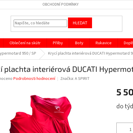
OBCHODNÍ PODMÍNKY
HLEDAT
Oblečení na skútr
Přilby
Boty
Rukavice
Dopl
ypermotard 950 / SP
Krycí plachta interiérová DUCATI Hypermotard 9
í plachta interiérová DUCATI Hypermo
né
noceno
Podrobnosti hodnocení
Značka:
A SPIRIT
ní
5 5
u
Měrná
do tý
cena:
ek.