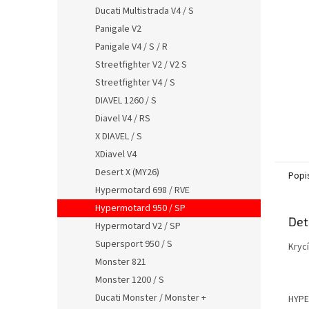
n
Ducati Multistrada V4 / S
e
Panigale V2
l
Panigale V4 / S / R
Streetfighter V2 / V2 S
Streetfighter V4 / S
DIAVEL 1260 / S
Diavel V4 / RS
X DIAVEL / S
XDiavel V4
Desert X (MY26)
Popi
Hypermotard 698 / RVE
Hypermotard 950 / SP
Det
Hypermotard V2 / SP
Supersport 950 / S
Krycí
Monster 821
Monster 1200 / S
Ducati Monster / Monster +
HYPE