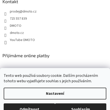
a
Kontakt
t
prodej
@
dmoto.cz
í
725 557 839
DMOTO
dmoto.cz
YouTube DMOTO
Přijímáme online platby
Tento web používá soubory cookie. Dalším procházením
tohoto webu vyjadřujete souhlas s jejich používáním.
Nastavení
Vytvořil Shoptet
Odmítnout
Souhlasím
Copyright 2026
DMOTO s.r.o.
. Všechna práva vyhrazena.