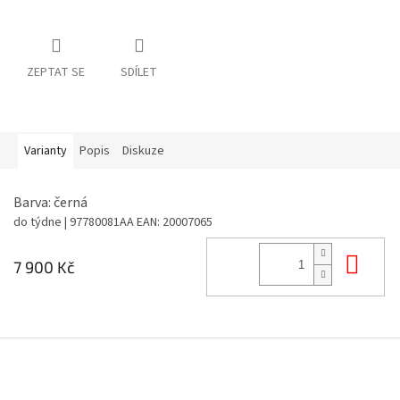
ZEPTAT SE
SDÍLET
Varianty
Popis
Diskuze
Barva: černá
do týdne
| 97780081AA
EAN:
20007065
Do 
7 900 Kč
Z
á
p