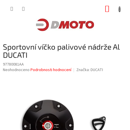
Přejít
NÁKUP
na
obsah
KOŠÍK
Sportovní víčko palivové nádrže Al
DUCATI
97780081AA
Průměrné
Neohodnoceno
Podrobnosti hodnocení
Značka:
DUCATI
hodnocení
produktu
je
0,0
z
5
hvězdiček.