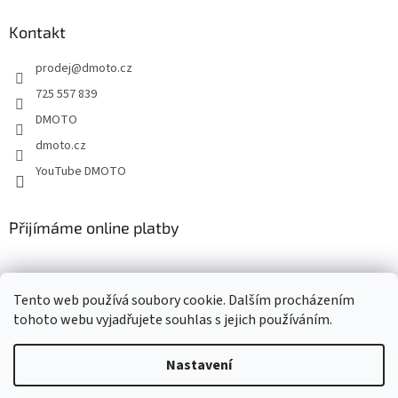
p
a
Kontakt
t
prodej
@
dmoto.cz
í
725 557 839
DMOTO
dmoto.cz
YouTube DMOTO
Přijímáme online platby
Tento web používá soubory cookie. Dalším procházením
tohoto webu vyjadřujete souhlas s jejich používáním.
Nastavení
Vytvořil Shoptet