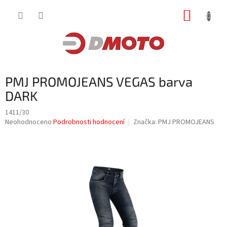
Přejít
NÁKUP
na
obsah
KOŠÍK
PMJ PROMOJEANS VEGAS barva
DARK
1411/30
Průměrné
Neohodnoceno
Podrobnosti hodnocení
Značka:
PMJ PROMOJEANS
hodnocení
produktu
je
0,0
z
5
hvězdiček.