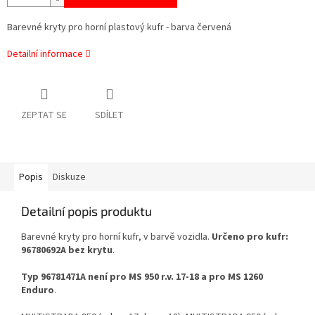
Barevné kryty pro horní plastový kufr - barva červená
Detailní informace
ZEPTAT SE
SDÍLET
Popis
Diskuze
Detailní popis produktu
Barevné kryty pro horní kufr, v barvě vozidla.
Určeno pro kufr:
96780692A bez krytu
.
Typ
96781471A není pro MS 950 r.v. 17-18 a pro MS 1260
Enduro
.