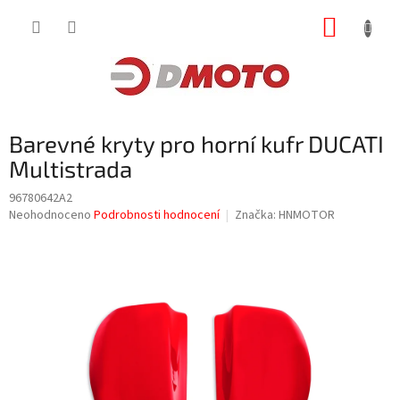
Přejít
NÁKUP
na
obsah
KOŠÍK
Barevné kryty pro horní kufr DUCATI
Multistrada
96780642A2
Průměrné
Neohodnoceno
Podrobnosti hodnocení
Značka:
HNMOTOR
hodnocení
produktu
je
0,0
z
5
hvězdiček.