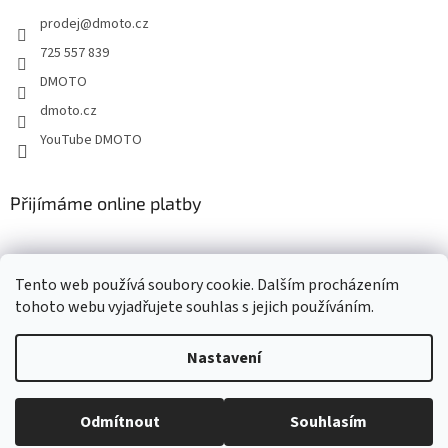
t
prodej
@
dmoto.cz
í
725 557 839
DMOTO
dmoto.cz
YouTube DMOTO
Přijímáme online platby
Tento web používá soubory cookie. Dalším procházením
tohoto webu vyjadřujete souhlas s jejich používáním.
Nastavení
Vytvořil Shoptet
Odmítnout
Souhlasím
Copyright 2026
DMOTO s.r.o.
. Všechna práva vyhrazena.