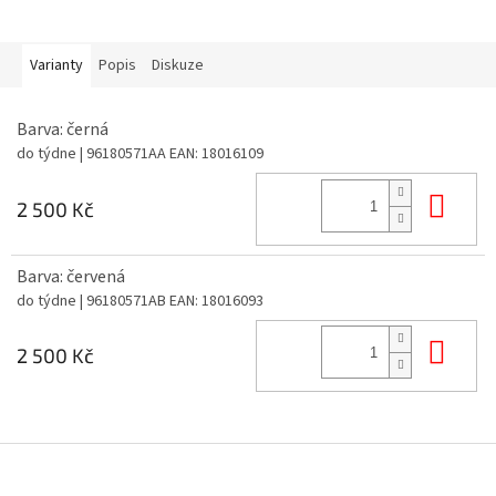
Varianty
Popis
Diskuze
Barva: černá
do týdne
| 96180571AA
EAN:
18016109
Do 
2 500 Kč
Barva: červená
do týdne
| 96180571AB
EAN:
18016093
Do 
2 500 Kč
Z
á