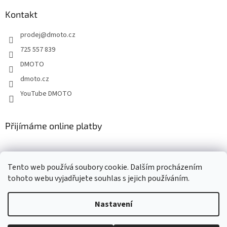
p
a
Kontakt
t
prodej
@
dmoto.cz
í
725 557 839
DMOTO
dmoto.cz
YouTube DMOTO
Přijímáme online platby
Tento web používá soubory cookie. Dalším procházením
tohoto webu vyjadřujete souhlas s jejich používáním.
Nastavení
Vytvořil Shoptet