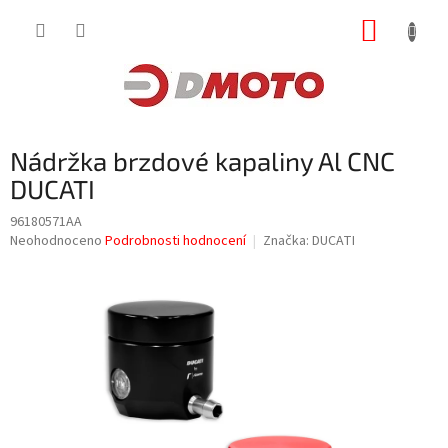
Přejít
NÁKUP
na
obsah
KOŠÍK
Nádržka brzdové kapaliny Al CNC
DUCATI
96180571AA
Průměrné
Neohodnoceno
Podrobnosti hodnocení
Značka:
DUCATI
hodnocení
produktu
je
0,0
z
5
hvězdiček.