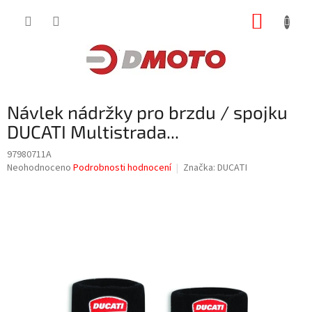
Přejít
NÁKUP
na
obsah
KOŠÍK
Návlek nádržky pro brzdu / spojku
DUCATI Multistrada...
97980711A
Průměrné
Neohodnoceno
Podrobnosti hodnocení
Značka:
DUCATI
hodnocení
produktu
je
0,0
z
5
hvězdiček.