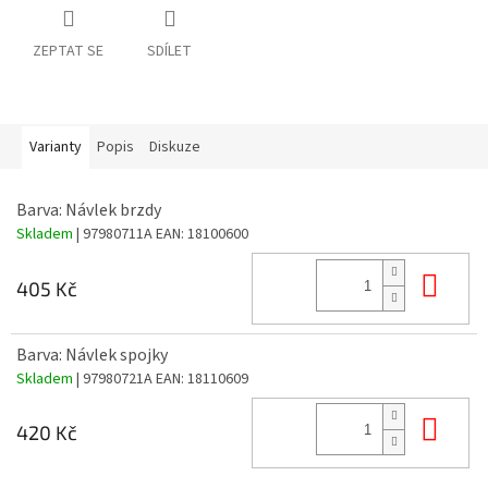
ZEPTAT SE
SDÍLET
Varianty
Popis
Diskuze
Barva: Návlek brzdy
Skladem
| 97980711A
EAN:
18100600
Do 
405 Kč
Barva: Návlek spojky
Skladem
| 97980721A
EAN:
18110609
Do 
420 Kč