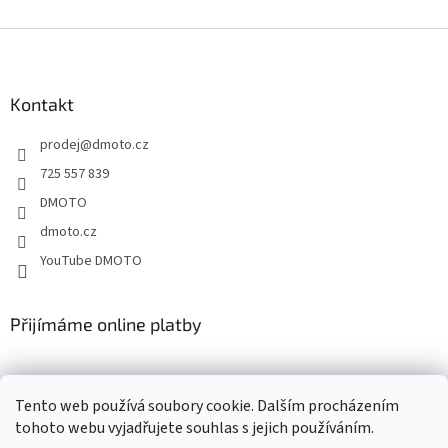
Z
á
p
a
Kontakt
t
prodej
@
dmoto.cz
í
725 557 839
DMOTO
dmoto.cz
YouTube DMOTO
Přijímáme online platby
Tento web používá soubory cookie. Dalším procházením
tohoto webu vyjadřujete souhlas s jejich používáním.