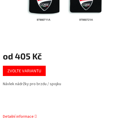
od
405 Kč
Měrná
ZVOLTE VARIANTU
cena:
Návlek nádržky pro brzdu / spojku
Detailní informace