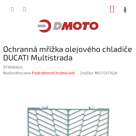
Přejít
NÁKUP
na
obsah
KOŠÍK
Ochranná mřížka olejového chladiče
DUCATI Multistrada
97380561A
Průměrné
Neohodnoceno
Podrobnosti hodnocení
Značka:
MOTOITALIA
hodnocení
produktu
je
0,0
z
5
hvězdiček.