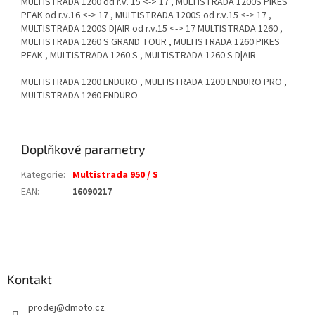
MULTISTRADA 1200 od r.v. 15 <-> 17 , MULTISTRADA 1200S PIKES
PEAK od r.v.16 <-> 17 , MULTISTRADA 1200S od r.v.15 <-> 17 ,
MULTISTRADA 1200S D|AIR od r.v.15 <-> 17 MULTISTRADA 1260 ,
MULTISTRADA 1260 S GRAND TOUR , MULTISTRADA 1260 PIKES
PEAK , MULTISTRADA 1260 S , MULTISTRADA 1260 S D|AIR
MULTISTRADA 1200 ENDURO , MULTISTRADA 1200 ENDURO PRO ,
MULTISTRADA 1260 ENDURO
Doplňkové parametry
Kategorie
:
Multistrada 950 / S
EAN
:
16090217
Z
á
p
a
Kontakt
t
prodej
@
dmoto.cz
í