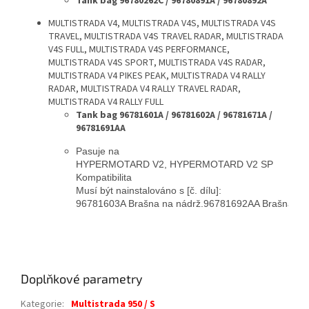
Tank bag 96780262C
/
96780891A / 96780892A
MULTISTRADA V4, MULTISTRADA V4S, MULTISTRADA V4S
TRAVEL, MULTISTRADA V4S TRAVEL RADAR, MULTISTRADA
V4S FULL, MULTISTRADA V4S PERFORMANCE,
MULTISTRADA V4S SPORT, MULTISTRADA V4S RADAR,
MULTISTRADA V4 PIKES PEAK, MULTISTRADA V4 RALLY
RADAR, MULTISTRADA V4 RALLY TRAVEL RADAR,
MULTISTRADA V4 RALLY FULL
Tank bag 96781601A / 96781602A / 96781671A /
96781691AA
Pasuje na

HYPERMOTARD V2, HYPERMOTARD V2 SP

Kompatibilita

Musí být nainstalováno s [č. dílu]:

96781603A Brašna na nádrž.96781692AA Brašna na 
Doplňkové parametry
Kategorie
:
Multistrada 950 / S