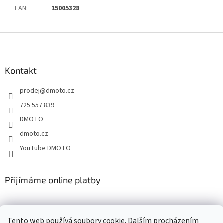
EAN
:
15005328
Z
á
p
a
Kontakt
t
prodej
@
dmoto.cz
í
725 557 839
DMOTO
dmoto.cz
YouTube DMOTO
Přijímáme online platby
Tento web používá soubory cookie. Dalším procházením