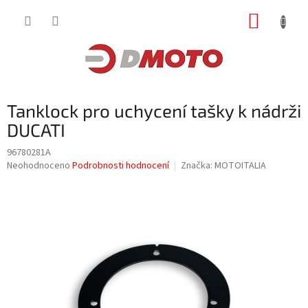
Přejít
NÁKUP
na
obsah
KOŠÍK
Tanklock pro uchycení tašky k nádrži
DUCATI
96780281A
Průměrné
Neohodnoceno
Podrobnosti hodnocení
Značka:
MOTOITALIA
hodnocení
produktu
je
0,0
z
5
hvězdiček.