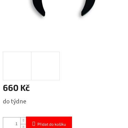
660 Kč
Měrná
do týdne
cena:
Přidat do košíku