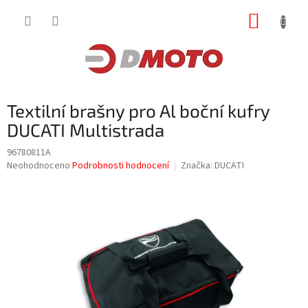
Přejít
NÁKUP
na
obsah
KOŠÍK
Textilní brašny pro Al boční kufry
DUCATI Multistrada
96780811A
Průměrné
Neohodnoceno
Podrobnosti hodnocení
Značka:
DUCATI
hodnocení
produktu
je
0,0
z
5
hvězdiček.