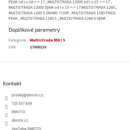
PEAK od r.v.16 <-> 17 , MULTISTRADA 1200S od r.v.15 <-> 17 ,
MULTISTRADA 1200S D|AIR od r.v.15 <-> 17 MULTISTRADA 1260 ,
MULTISTRADA 1260 S GRAND TOUR , MULTISTRADA 1260 PIKES
PEAK , MULTISTRADA 1260 S , MULTISTRADA 1260 S D|AIR
Doplňkové parametry
Kategorie
:
Multistrada 950 / S
EAN
:
17000130
Z
á
p
a
Kontakt
t
prodej
@
dmoto.cz
í
725 557 839
DMOTO
dmoto.cz
YouTube DMOTO