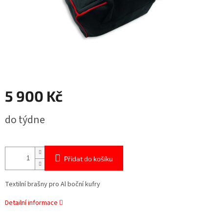
5 900 Kč
Měrná
do týdne
cena:
Přidat do košíku
Textilní brašny pro Al boční kufry
Detailní informace