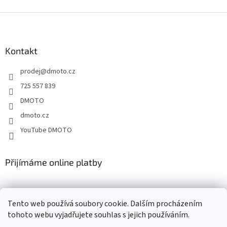
Z
á
p
a
Kontakt
t
prodej
@
dmoto.cz
í
725 557 839
DMOTO
dmoto.cz
YouTube DMOTO
Přijímáme online platby
Tento web používá soubory cookie. Dalším procházením
tohoto webu vyjadřujete souhlas s jejich používáním.