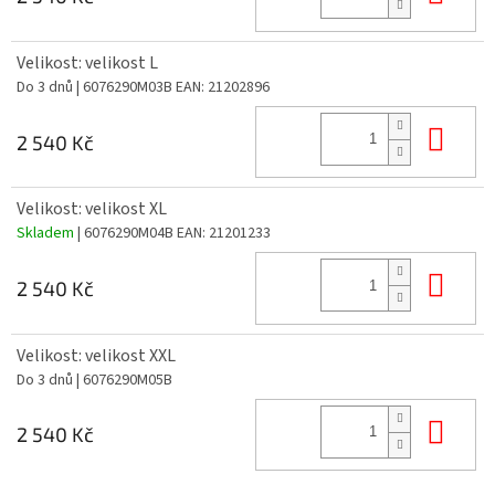
Velikost: velikost L
Do 3 dnů
| 6076290M03B
EAN:
21202896
Do 
2 540 Kč
Velikost: velikost XL
Skladem
| 6076290M04B
EAN:
21201233
Do 
2 540 Kč
Velikost: velikost XXL
Do 3 dnů
| 6076290M05B
Do 
2 540 Kč