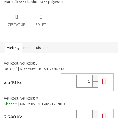
- Materiál: 65 % bavlna, 35 % polyester
ZEPTAT SE
SDÍLET
Varianty
Popis
Diskuze
Velikost: velikost S
Do 3 dnů
| 6076290M01B
EAN:
23202818
Do 
2 540 Kč
Velikost: velikost M
Skladem
| 6076290M02B
EAN:
21202810
Do 
2 540 Kč