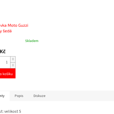
ovka Moto Guzzi
y šedá
Skladem
 Kč
o košíku
nty
Popis
Diskuze
t: velikost S