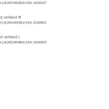
em
| 8L0051M02BLK
EAN:
24200257
st: velikost M
em
| 8L0051M03BLK
EAN:
25200652
t: velikost L
em
| 8L0051M04BLK
EAN:
24200653