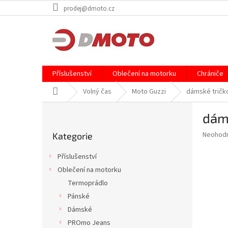
Přejít
prodej@dmoto.cz
na
obsah
Příslušenství
Oblečení na motorku
Chrániče
Domů
Volný čas
Moto Guzzi
dámské tričko
P
dáms
o
Přeskočit
s
Průměr
Neohod
Kategorie
kategorie
t
hodnoce
r
produkt
Příslušenství
a
je
Oblečení na motorku
0,0
n
z
Termoprádlo
n
5
í
Pánské
hvězdič
p
Dámské
a
PROmo Jeans