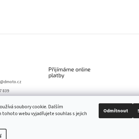
Přijímáme online
platby
@
dmoto.cz
7 839
O
užívá soubory cookie. Dalším
.cz
Odmítnout
tohoto webu vyjadřujete souhlas s jejich
be DMOTO
í