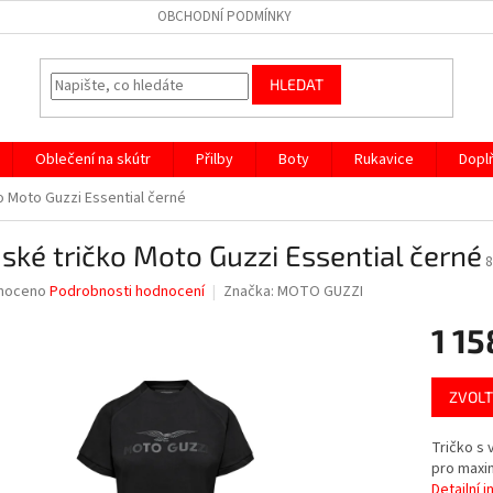
OBCHODNÍ PODMÍNKY
HLEDAT
Oblečení na skútr
Přilby
Boty
Rukavice
Dopl
 Moto Guzzi Essential černé
ké tričko Moto Guzzi Essential černé
né
noceno
Podrobnosti hodnocení
Značka:
MOTO GUZZI
ní
1 15
u
Měrná
ZVOLT
cena:
ek.
Tričko s 
pro maxim
Detailní 