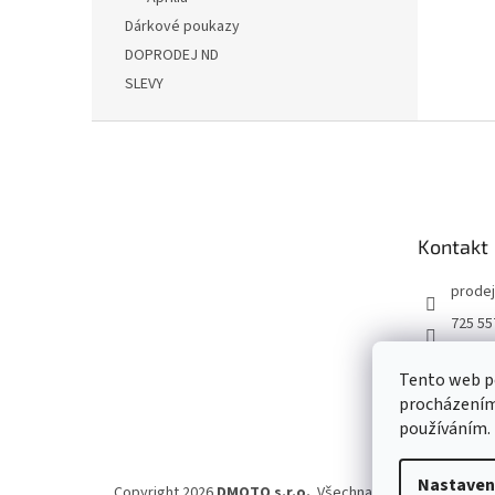
Dárkové poukazy
DOPRODEJ ND
SLEVY
Z
á
p
a
t
Kontakt
í
prodej
725 55
DMOT
Tento web po
dmoto
procházením 
YouTu
používáním.
Nastaven
Copyright 2026
DMOTO s.r.o.
. Všechna práva vyhrazena.