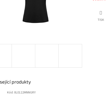
TISK
sející produkty
Kód:
8L0122MNNGRY