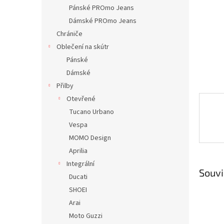
n
Pánské PROmo Jeans
e
Dámské PROmo Jeans
l
Chrániče
Oblečení na skútr
Pánské
Dámské
Přilby
Otevřené
Tucano Urbano
Vespa
MOMO Design
Aprilia
Integrální
Souvi
Ducati
SHOEI
Arai
Moto Guzzi