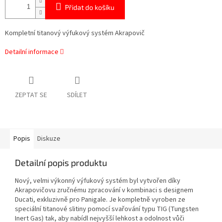
Přidat do košíku
Kompletní titanový výfukový systém Akrapovič
Detailní informace
ZEPTAT SE
SDÍLET
Popis
Diskuze
Detailní popis produktu
Nový, velmi výkonný výfukový systém byl vytvořen díky
Akrapovičovu zručnému zpracování v kombinaci s designem
Ducati, exkluzivně pro Panigale. Je kompletně vyroben ze
speciální titanové slitiny pomocí svařování typu TIG (Tungsten
Inert Gas) tak, aby nabídl nejvyšší lehkost a odolnost vůči