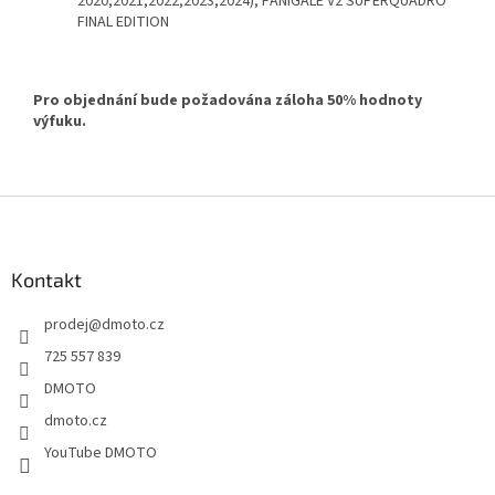
2020,2021,2022,2023,2024), PANIGALE V2 SUPERQUADRO
FINAL EDITION
Pro objednání bude požadována záloha 50% hodnoty
výfuku.
Z
á
p
a
Kontakt
t
prodej
@
dmoto.cz
í
725 557 839
DMOTO
dmoto.cz
YouTube DMOTO