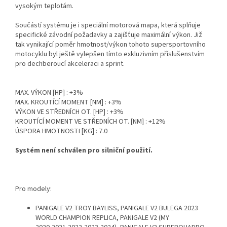
vysokým teplotám.
Součástí systému je i speciální motorová mapa, která splňuje
specifické závodní požadavky a zajišťuje maximální výkon. Již
tak vynikající poměr hmotnost/výkon tohoto supersportovního
motocyklu byl ještě vylepšen tímto exkluzivním příslušenstvím
pro dechberoucí akceleraci a sprint.
MAX. VÝKON [HP]
:
+3%
MAX. KROUTÍCÍ MOMENT [NM]
:
+3%
VÝKON VE STŘEDNÍCH OT. [HP]
:
+3%
KROUTÍCÍ MOMENT VE STŘEDNÍCH OT. [NM]
:
+12%
ÚSPORA HMOTNOSTI [KG]
:
7.0
Systém není schválen pro silniční použití.
Pro modely:
PANIGALE V2 TROY BAYLISS, PANIGALE V2 BULEGA 2023
WORLD CHAMPION REPLICA, PANIGALE V2 (MY