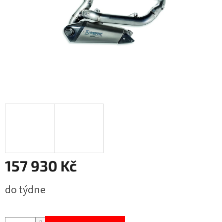
157 930 Kč
Měrná
do týdne
cena: