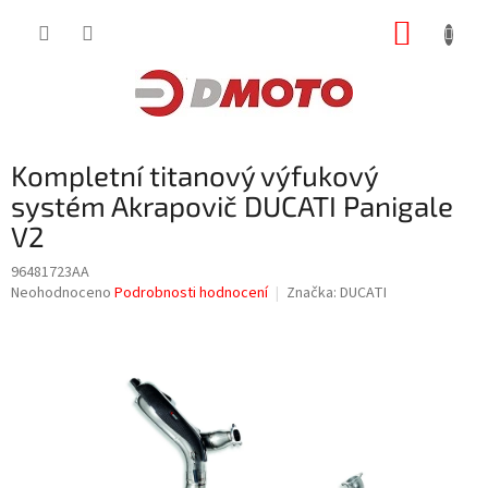
Přejít
NÁKUP
na
obsah
KOŠÍK
Kompletní titanový výfukový
systém Akrapovič DUCATI Panigale
V2
96481723AA
Průměrné
Neohodnoceno
Podrobnosti hodnocení
Značka:
DUCATI
hodnocení
produktu
je
0,0
z
5
hvězdiček.