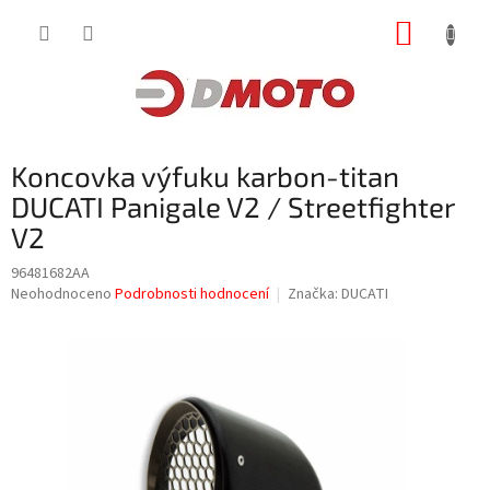
Přejít
NÁKUP
na
obsah
KOŠÍK
Koncovka výfuku karbon-titan
DUCATI Panigale V2 / Streetfighter
V2
96481682AA
Průměrné
Neohodnoceno
Podrobnosti hodnocení
Značka:
DUCATI
hodnocení
produktu
je
0,0
z
5
hvězdiček.