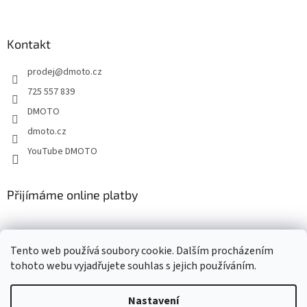
á
p
a
Kontakt
t
prodej
@
dmoto.cz
í
725 557 839
DMOTO
dmoto.cz
YouTube DMOTO
Přijímáme online platby
Tento web používá soubory cookie. Dalším procházením
tohoto webu vyjadřujete souhlas s jejich používáním.
Nastavení
Vytvořil Shoptet