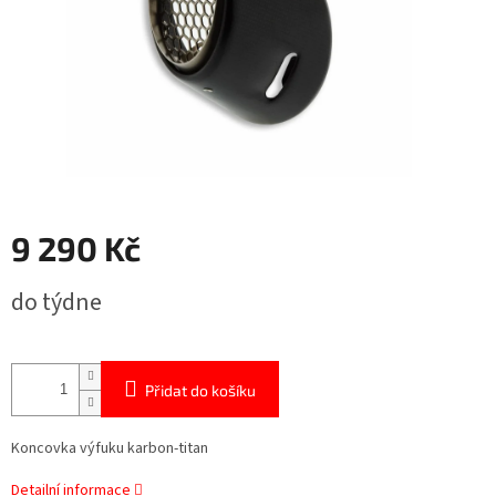
9 290 Kč
Měrná
do týdne
cena:
Přidat do košíku
Koncovka výfuku karbon-titan
Detailní informace